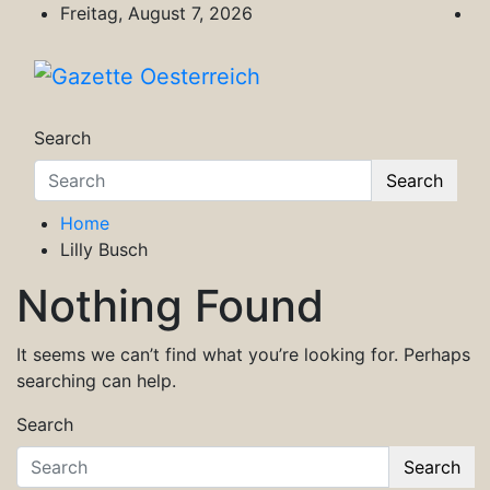
Skip
Freitag, August 7, 2026
to
content
Gazette Oesterreich
Magazin für Freizeit, Politik, Kultur & Wisse
Search
Search
Home
Lilly Busch
Nothing Found
It seems we can’t find what you’re looking for. Perhaps
searching can help.
Search
Search