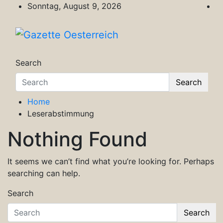
Skip
Sonntag, August 9, 2026
to
content
Gazette Oesterreich
Magazin für Freizeit, Politik, Kultur & Wisse
Search
Search
Home
Leserabstimmung
Nothing Found
It seems we can’t find what you’re looking for. Perhaps
searching can help.
Search
Search