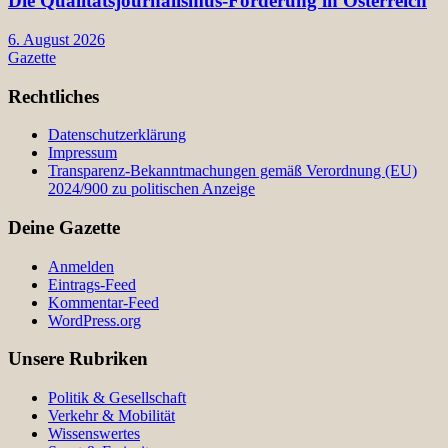
Die Qualitätsjournalismus-Förderung in Österreich
6. August 2026
Gazette
Rechtliches
Datenschutzerklärung
Impressum
Transparenz-Bekanntmachungen gemäß Verordnung (EU)
2024/900 zu politischen Anzeige
Deine Gazette
Anmelden
Eintrags-Feed
Kommentar-Feed
WordPress.org
Unsere Rubriken
Politik & Gesellschaft
Verkehr & Mobilität
Wissenswertes