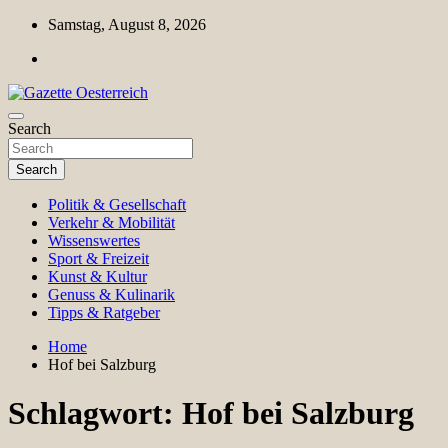
Skip
Samstag, August 8, 2026
to
content
Magazin für Freizeit, Politik, Kultur & Wissenschaft
Search
Gazette Oesterreich
Search
Politik & Gesellschaft
Verkehr & Mobilität
Wissenswertes
Sport & Freizeit
Kunst & Kultur
Genuss & Kulinarik
Tipps & Ratgeber
Home
Hof bei Salzburg
Schlagwort:
Hof bei Salzburg