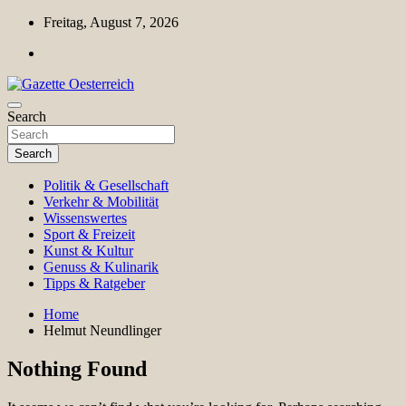
Skip
Freitag, August 7, 2026
to
content
Magazin für Freizeit, Politik, Kultur & Wissenschaft
Search
Gazette Oesterreich
Search
Politik & Gesellschaft
Verkehr & Mobilität
Wissenswertes
Sport & Freizeit
Kunst & Kultur
Genuss & Kulinarik
Tipps & Ratgeber
Home
Helmut Neundlinger
Nothing Found