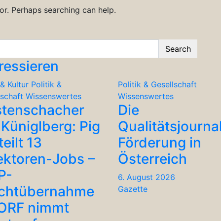
for. Perhaps searching can help.
Search
ressieren
& Kultur
Politik &
Politik & Gesellschaft
lschaft
Wissenswertes
Wissenswertes
stenschacher
Die
Küniglberg: Pig
Qualitätsjourna
teilt 13
Förderung in
ektoren-Jobs –
Österreich
P-
6. August 2026
chtübernahme
Gazette
 ORF nimmt