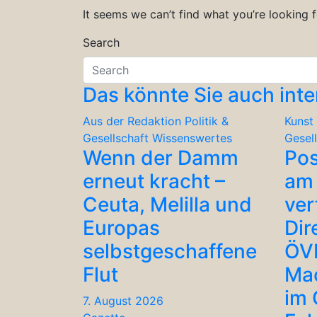
It seems we can’t find what you’re looking 
Search
Das könnte Sie auch inte
Aus der Redaktion
Politik &
Kunst 
Gesellschaft
Wissenswertes
Gesel
Wenn der Damm
Po
erneut kracht –
am 
Ceuta, Melilla und
ver
Europas
Dir
selbstgeschaffene
ÖV
Flut
Ma
im
7. August 2026