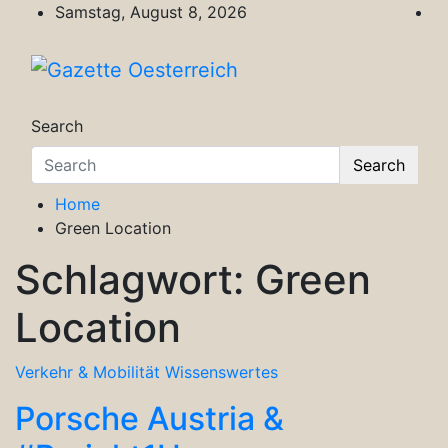
Skip
Samstag, August 8, 2026
to
content
Gazette Oesterreich
Magazin für Freizeit, Politik, Kultur & Wisse
Search
Search
Home
Green Location
Schlagwort:
Green
Location
Verkehr & Mobilität
Wissenswertes
Porsche Austria &