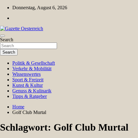
Skip
Donnerstag, August 6, 2026
to
content
Magazin für Freizeit, Politik, Kultur & Wissenschaft
Search
Gazette Oesterreich
Search
Politik & Gesellschaft
Verkehr & Mobilität
Wissenswertes
Sport & Freizeit
Kunst & Kultur
Genuss & Kulinarik
Tipps & Ratgeber
Home
Golf Club Murtal
Schlagwort:
Golf Club Murtal