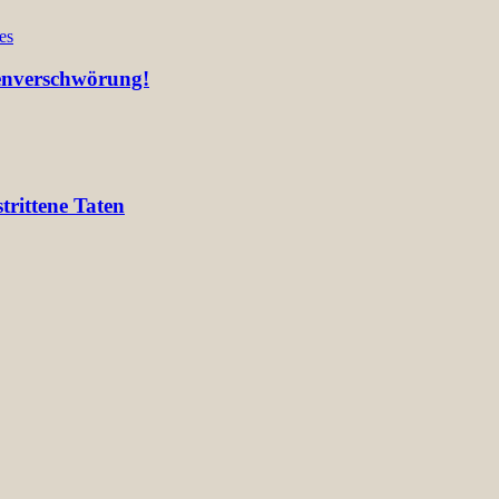
es
ienverschwörung!
rittene Taten