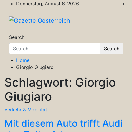
Skip
Donnerstag, August 6, 2026
to
content
Gazette Oesterreich
Magazin für Freizeit, Politik, Kultur & Wisse
Search
Search
Home
Giorgio Giugiaro
Schlagwort:
Giorgio
Giugiaro
Verkehr & Mobilität
Mit diesem Auto trifft Audi