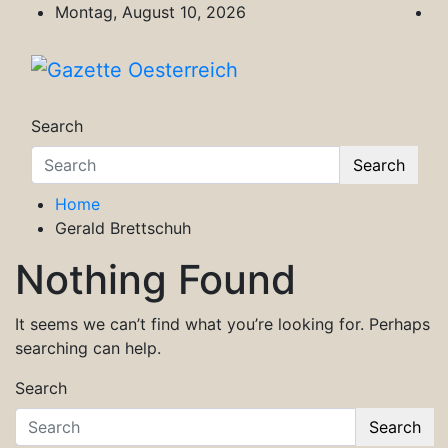
Skip
Montag, August 10, 2026
to
content
Gazette Oesterreich
Magazin für Freizeit, Politik, Kultur & Wisse
Search
Search
Home
Gerald Brettschuh
Nothing Found
It seems we can’t find what you’re looking for. Perhaps
searching can help.
Search
Search