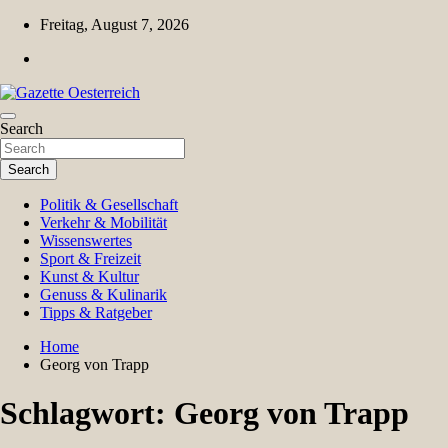
Skip
Freitag, August 7, 2026
to
content
Magazin für Freizeit, Politik, Kultur & Wissenschaft
Search
Gazette Oesterreich
Search
Politik & Gesellschaft
Verkehr & Mobilität
Wissenswertes
Sport & Freizeit
Kunst & Kultur
Genuss & Kulinarik
Tipps & Ratgeber
Home
Georg von Trapp
Schlagwort:
Georg von Trapp