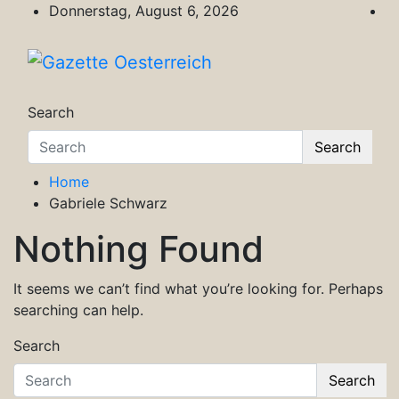
Skip
Donnerstag, August 6, 2026
to
content
Gazette Oesterreich
Magazin für Freizeit, Politik, Kultur & Wisse
Search
Search
Home
Gabriele Schwarz
Nothing Found
It seems we can’t find what you’re looking for. Perhaps
searching can help.
Search
Search