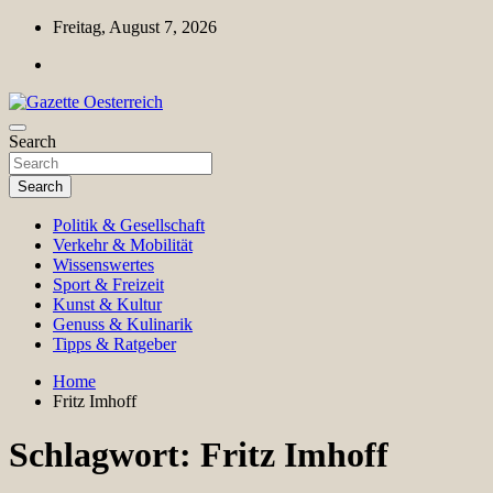
Skip
Freitag, August 7, 2026
to
content
Magazin für Freizeit, Politik, Kultur & Wissenschaft
Search
Gazette Oesterreich
Search
Politik & Gesellschaft
Verkehr & Mobilität
Wissenswertes
Sport & Freizeit
Kunst & Kultur
Genuss & Kulinarik
Tipps & Ratgeber
Home
Fritz Imhoff
Schlagwort:
Fritz Imhoff