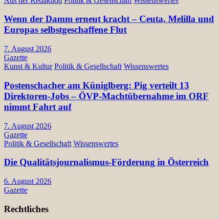
Aus der Redaktion
Politik & Gesellschaft
Wissenswertes
Wenn der Damm erneut kracht – Ceuta, Melilla und
Europas selbstgeschaffene Flut
7. August 2026
Gazette
Kunst & Kultur
Politik & Gesellschaft
Wissenswertes
Postenschacher am Küniglberg: Pig verteilt 13
Direktoren-Jobs – ÖVP-Machtübernahme im ORF
nimmt Fahrt auf
7. August 2026
Gazette
Politik & Gesellschaft
Wissenswertes
Die Qualitätsjournalismus-Förderung in Österreich
6. August 2026
Gazette
Rechtliches