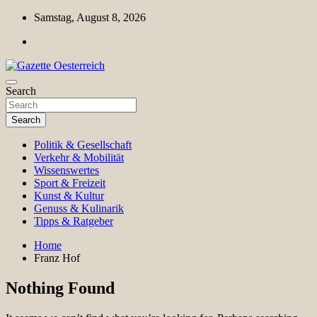
Skip
Samstag, August 8, 2026
to
content
Magazin für Freizeit, Politik, Kultur & Wissenschaft
Search
Gazette Oesterreich
Search
Politik & Gesellschaft
Verkehr & Mobilität
Wissenswertes
Sport & Freizeit
Kunst & Kultur
Genuss & Kulinarik
Tipps & Ratgeber
Home
Franz Hof
Nothing Found