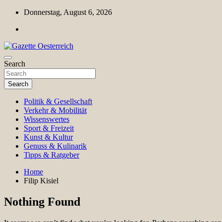
Skip
Donnerstag, August 6, 2026
to
content
Magazin für Freizeit, Politik, Kultur & Wissenschaft
Search
Gazette Oesterreich
Search
Politik & Gesellschaft
Verkehr & Mobilität
Wissenswertes
Sport & Freizeit
Kunst & Kultur
Genuss & Kulinarik
Tipps & Ratgeber
Home
Filip Kisiel
Nothing Found