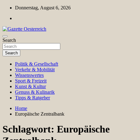
Skip
Donnerstag, August 6, 2026
to
content
Magazin für Freizeit, Politik, Kultur & Wissenschaft
Search
Gazette Oesterreich
Search
Politik & Gesellschaft
Verkehr & Mobilität
Wissenswertes
Sport & Freizeit
Kunst & Kultur
Genuss & Kulinarik
Tipps & Ratgeber
Home
Europäische Zentralbank
Schlagwort:
Europäische