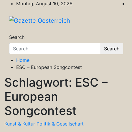
Skip
Montag, August 10, 2026
to
content
Gazette Oesterreich
Magazin für Freizeit, Politik, Kultur & Wisse
Search
Search
Home
ESC – European Songcontest
Schlagwort:
ESC –
European
Songcontest
Kunst & Kultur
Politik & Gesellschaft