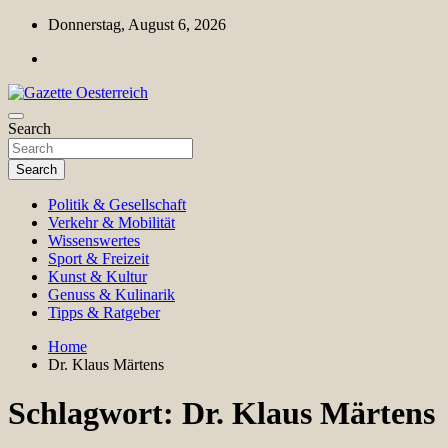
Skip
Donnerstag, August 6, 2026
to
content
Magazin für Freizeit, Politik, Kultur & Wissenschaft
Search
Gazette Oesterreich
Search
Politik & Gesellschaft
Verkehr & Mobilität
Wissenswertes
Sport & Freizeit
Kunst & Kultur
Genuss & Kulinarik
Tipps & Ratgeber
Home
Dr. Klaus Märtens
Schlagwort:
Dr. Klaus Märtens