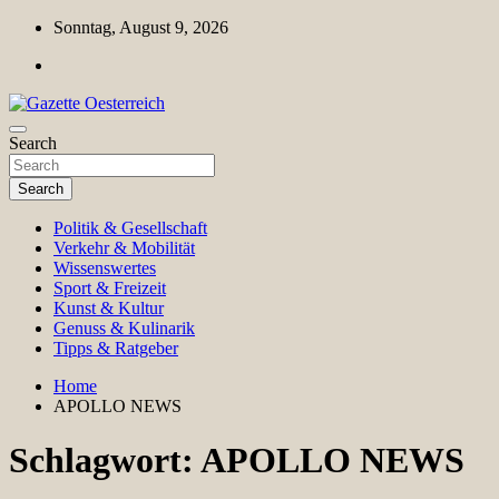
Skip
Sonntag, August 9, 2026
to
content
Magazin für Freizeit, Politik, Kultur & Wissenschaft
Search
Gazette Oesterreich
Search
Politik & Gesellschaft
Verkehr & Mobilität
Wissenswertes
Sport & Freizeit
Kunst & Kultur
Genuss & Kulinarik
Tipps & Ratgeber
Home
APOLLO NEWS
Schlagwort:
APOLLO NEWS