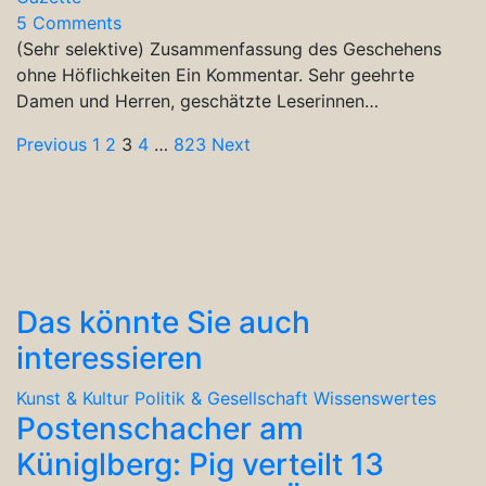
5 Comments
(Sehr selektive) Zusammenfassung des Geschehens
ohne Höflichkeiten Ein Kommentar. Sehr geehrte
Damen und Herren, geschätzte Leserinnen…
Seitennummerierung
Previous
1
2
3
4
…
823
Next
der
Beiträge
Das könnte Sie auch
interessieren
Kunst & Kultur
Politik & Gesellschaft
Wissenswertes
Postenschacher am
Küniglberg: Pig verteilt 13