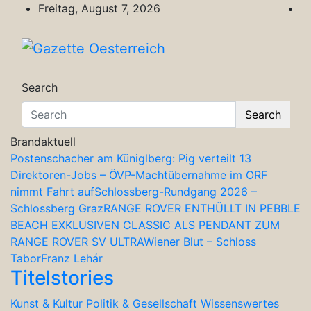
Skip
Freitag, August 7, 2026
to
content
Gazette Oesterreich
Magazin für Freizeit, Politik, Kultur & Wisse
Search
Search
Brandaktuell
Postenschacher am Küniglberg: Pig verteilt 13
Direktoren-Jobs – ÖVP-Machtübernahme im ORF
nimmt Fahrt auf
Schlossberg-Rundgang 2026 –
Schlossberg Graz
RANGE ROVER ENTHÜLLT IN PEBBLE
BEACH EXKLUSIVEN CLASSIC ALS PENDANT ZUM
RANGE ROVER SV ULTRA
Wiener Blut – Schloss
Tabor
Franz Lehár
Titelstories
Kunst & Kultur
Politik & Gesellschaft
Wissenswertes