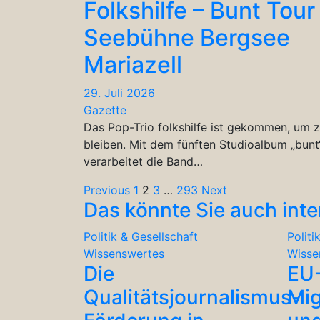
Folkshilfe – Bunt Tour
Seebühne Bergsee
Mariazell
29. Juli 2026
Gazette
Das Pop-Trio folkshilfe ist gekommen, um 
bleiben. Mit dem fünften Studioalbum „bunt
verarbeitet die Band…
Seitennummerierung
Previous
1
2
3
…
293
Next
Das könnte Sie auch inte
der
Politik & Gesellschaft
Politi
Beiträge
Wissenswertes
Wisse
Die
EU
Qualitätsjournalismus-
Mig