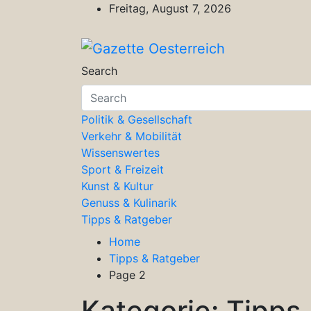
Skip
Freitag, August 7, 2026
to
content
Gazette Oesterreich
Magazin für Freizeit, Politik, Kultu
Search
Politik & Gesellschaft
Verkehr & Mobilität
Wissenswertes
Sport & Freizeit
Kunst & Kultur
Genuss & Kulinarik
Tipps & Ratgeber
Home
Tipps & Ratgeber
Page 2
Kategorie:
Tipps