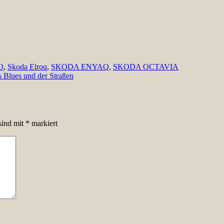
O
,
Skoda Elroq
,
SKODA ENYAQ
,
SKODA OCTAVIA
s Blues und der Straßen
sind mit
*
markiert