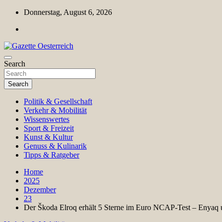
Skip
Donnerstag, August 6, 2026
to
content
Magazin für Freizeit, Politik, Kultur & Wissenschaft
Search
Gazette Oesterreich
Search
Politik & Gesellschaft
Verkehr & Mobilität
Wissenswertes
Sport & Freizeit
Kunst & Kultur
Genuss & Kulinarik
Tipps & Ratgeber
Home
2025
Dezember
23
Der Škoda Elroq erhält 5 Sterne im Euro NCAP-Test – Enyaq u