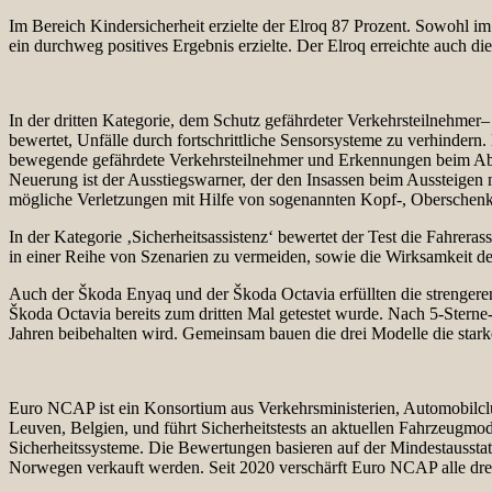
Im Bereich Kindersicherheit erzielte der Elroq 87 Prozent. Sowohl im
ein durchweg positives Ergebnis erzielte. Der Elroq erreichte auch di
In der dritten Kategorie, dem Schutz gefährdeter Verkehrsteilnehmer–
bewertet, Unfälle durch fortschrittliche Sensorsysteme zu verhindern.
bewegende gefährdete Verkehrsteilnehmer und Erkennungen beim Abbi
Neuerung ist der Ausstiegswarner, der den Insassen beim Aussteigen m
mögliche Verletzungen mit Hilfe von sogenannten Kopf-, Oberschen
In der Kategorie ‚Sicherheitsassistenz‘ bewertet der Test die Fahrera
in einer Reihe von Szenarien zu vermeiden, sowie die Wirksamkeit der
Auch der Škoda Enyaq und der Škoda Octavia erfüllten die strengeren
Škoda Octavia bereits zum dritten Mal getestet wurde. Nach 5-Sterne-
Jahren beibehalten wird. Gemeinsam bauen die drei Modelle die star
Euro NCAP ist ein Konsortium aus Verkehrsministerien, Automobilclu
Leuven, Belgien, und führt Sicherheitstests an aktuellen Fahrzeugm
Sicherheitssysteme. Die Bewertungen basieren auf der Mindestausstat
Norwegen verkauft werden. Seit 2020 verschärft Euro NCAP alle drei 