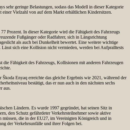
mys sehr geringe Belastungen, sodass das Modell in dieser Kategorie
it einer Vielzahl von auf dem Markt erhältlichen Kindersitzen.
 77 Prozent. In dieser Kategorie wird die Fähigkeit des Fahrzeugs
 kreuzende Fußgänger oder Radfahrer, sich in Längsrichtung
licht als auch bei Dunkelheit bewertet. Eine weitere wichtige
Lässt sich eine Kollision nicht vermieden, werden bei Aufpralltests
asst die Fähigkeit des Fahrzeugs, Kollisionen mit anderen Fahrzeugen
ichte.
er Škoda Enyaq erreichte das gleiche Ergebnis wie 2021, während der
erheitsniveau bestätigt, das er nun auch in den nächsten sechs
r aus.
ischen Ländern. Es wurde 1997 gegründet, hat seinen Sitz in
ern, den Schutz gefährdeter Verkehrsteilnehmer sowie aktive
in müssen, die in der EU27, im Vereinigten Königreich und in
ng der Verkehrsunfälle und ihrer Folgen bei.