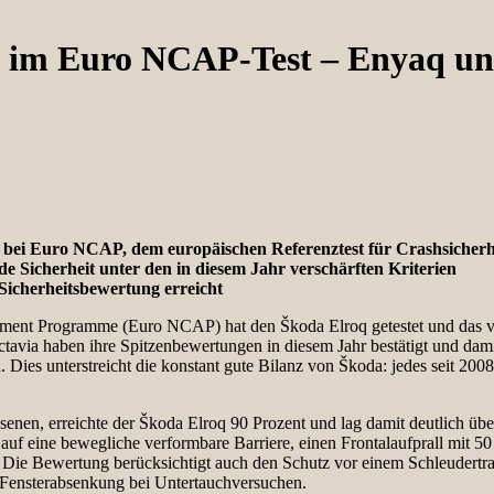
e im Euro NCAP-Test – Enyaq und
 bei Euro NCAP, dem europäischen Referenztest für Crashsicherh
e Sicherheit unter den in diesem Jahr verschärften Kriterien
-Sicherheitsbewertung erreicht
ment Programme (Euro NCAP) hat den Škoda Elroq getestet und das v
avia haben ihre Spitzenbewertungen in diesem Jahr bestätigt und dami
. Dies unterstreicht die konstant gute Bilanz von Škoda: jedes seit 20
enen, erreichte der Škoda Elroq 90 Prozent und lag damit deutlich übe
auf eine bewegliche verformbare Barriere, einen Frontalaufprall mit 50
hl. Die Bewertung berücksichtigt auch den Schutz vor einem Schleudert
e Fensterabsenkung bei Untertauchversuchen.