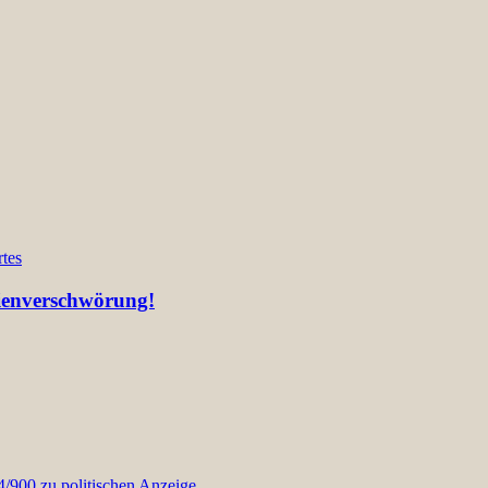
tes
lienverschwörung!
900 zu politischen Anzeige