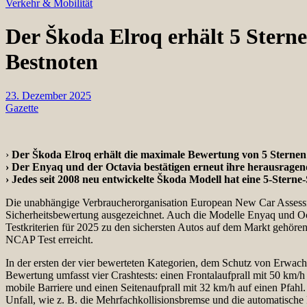
Verkehr & Mobilität
Der Škoda Elroq erhält 5 Stern
Bestnoten
23. Dezember 2025
Gazette
›
Der Škoda Elroq erhält die maximale Bewertung von 5 Sternen
› Der Enyaq und der Octavia bestätigen erneut ihre herausragend
› Jedes seit 2008 neu entwickelte Škoda Modell hat eine 5-Sterne
Die unabhängige Verbraucherorganisation European New Car Assess
Sicherheitsbewertung ausgezeichnet. Auch die Modelle Enyaq und Oct
Testkriterien für 2025 zu den sichersten Autos auf dem Markt gehören
NCAP Test erreicht.
In der ersten der vier bewerteten Kategorien, dem Schutz von Erwachs
Bewertung umfasst vier Crashtests: einen Frontalaufprall mit 50 km/h 
mobile Barriere und einen Seitenaufprall mit 32 km/h auf einen Pfa
Unfall, wie z. B. die Mehrfachkollisionsbremse und die automatisch