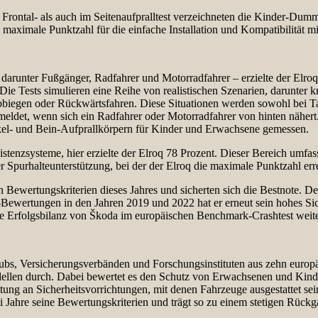
 Frontal- als auch im Seitenaufpralltest verzeichneten die Kinder-Dum
e maximale Punktzahl für die einfache Installation und Kompatibilität m
 darunter Fußgänger, Radfahrer und Motorradfahrer – erzielte der Elroq
 Die Tests simulieren eine Reihe von realistischen Szenarien, darunter
egen oder Rückwärtsfahren. Diese Situationen werden sowohl bei Tages
eldet, wenn sich ein Radfahrer oder Motorradfahrer von hinten nähert. 
kel- und Bein-Aufprallkörpern für Kinder und Erwachsene gemessen.
ssistenzsysteme, hier erzielte der Elroq 78 Prozent. Dieser Bereich umf
 Spurhalteunterstützung, bei der der Elroq die maximale Punktzahl erre
 Bewertungskriterien dieses Jahres und sicherten sich die Bestnote. D
Bewertungen in den Jahren 2019 und 2022 hat er erneut sein hohes Sich
ke Erfolgsbilanz von Škoda im europäischen Benchmark-Crashtest weite
bs, Versicherungsverbänden und Forschungsinstituten aus zehn europä
odellen durch. Dabei bewertet es den Schutz von Erwachsenen und Kind
tung an Sicherheitsvorrichtungen, mit denen Fahrzeuge ausgestattet se
Jahre seine Bewertungskriterien und trägt so zu einem stetigen Rückga