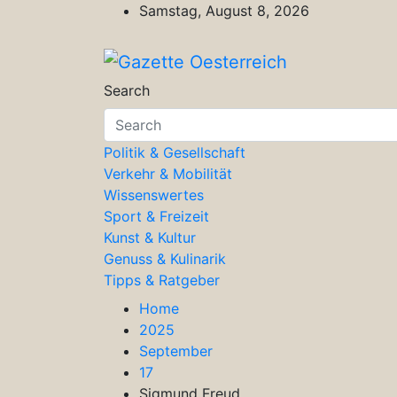
Skip
Samstag, August 8, 2026
to
content
Gazette Oesterreich
Magazin für Freizeit, Politik, Kultu
Search
Politik & Gesellschaft
Verkehr & Mobilität
Wissenswertes
Sport & Freizeit
Kunst & Kultur
Genuss & Kulinarik
Tipps & Ratgeber
Home
2025
September
17
Sigmund Freud