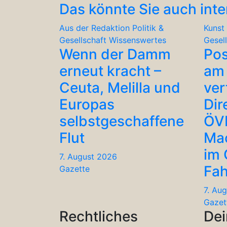
Das könnte Sie auch inte
Aus der Redaktion
Politik &
Kunst 
Gesellschaft
Wissenswertes
Gesel
Wenn der Damm
Po
erneut kracht –
am 
Ceuta, Melilla und
ver
Europas
Dir
selbstgeschaffene
ÖV
Flut
Ma
im
7. August 2026
Fah
Gazette
7. Au
Gazet
Rechtliches
Dei