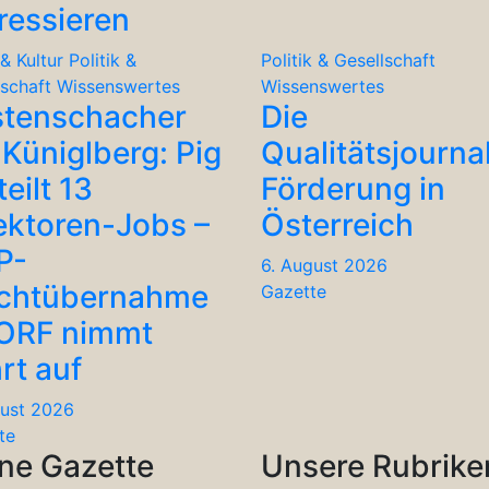
ressieren
& Kultur
Politik &
Politik & Gesellschaft
lschaft
Wissenswertes
Wissenswertes
stenschacher
Die
Küniglberg: Pig
Qualitätsjourna
teilt 13
Förderung in
ektoren-Jobs –
Österreich
P-
6. August 2026
chtübernahme
Gazette
 ORF nimmt
rt auf
gust 2026
te
ne Gazette
Unsere Rubrike