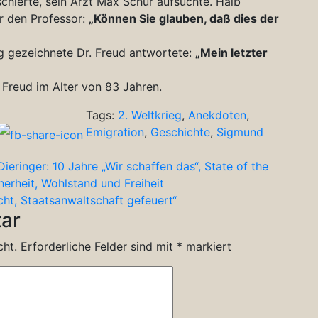
chierte, sein Arzt Max Schur aufsuchte. Halb
ur den Professor:
„Können Sie glauben, daß dies der
g gezeichnete Dr. Freud antwortete:
„Mein letzter
Freud im Alter von 83 Jahren.
Tags:
2. Weltkrieg
,
Anekdoten
,
Emigration
,
Geschichte
,
Sigmund
eringer: 10 Jahre „Wir schaffen das“, State of the
erheit, Wohlstand und Freiheit
acht, Staatsanwaltschaft gefeuert“
ar
cht.
Erforderliche Felder sind mit
*
markiert