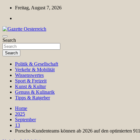
Skip
Freitag, August 7, 2026
to
content
Magazin für Freizeit, Politik, Kultur & Wissenschaft
Search
Gazette Oesterreich
Search
Politik & Gesellschaft
Verkehr & Mobilität
Wissenswertes
Sport & Freizeit
Kunst & Kultur
Genuss & Kulinarik
Tipps & Ratgeber
Home
2025
September
13
Porsche-Kundenteams können ab 2026 auf den optimierten 91