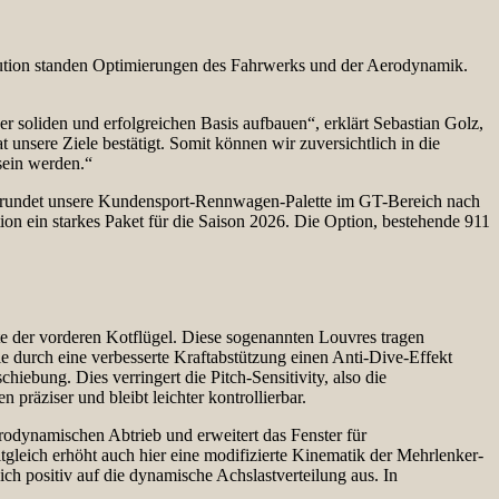
olution standen Optimierungen des Fahrwerks und der Aerodynamik.
soliden und erfolgreichen Basis aufbauen“, erklärt Sebastian Golz,
nsere Ziele bestätigt. Somit können wir zuversichtlich in die
sein werden.“
Er rundet unsere Kundensport-Rennwagen-Palette im GT-Bereich nach
on ein starkes Paket für die Saison 2026. Die Option, bestehende 911
e der vorderen Kotflügel. Diese sogenannten Louvres tragen
 durch eine verbesserte Kraftabstützung einen Anti-Dive-Effekt
ebung. Dies verringert die Pitch-Sensitivity, also die
äziser und bleibt leichter kontrollierbar.
rodynamischen Abtrieb und erweitert das Fenster für
gleich erhöht auch hier eine modifizierte Kinematik der Mehrlenker-
ch positiv auf die dynamische Achslastverteilung aus. In