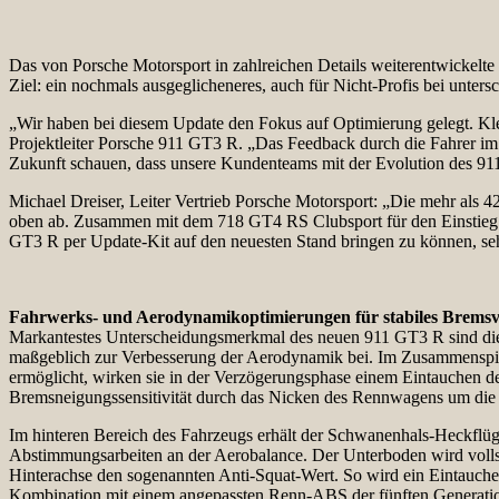
Das von Porsche Motorsport in zahlreichen Details weiterentwickelt
Ziel: ein nochmals ausgeglicheneres, auch für Nicht-Profis bei unte
„Wir haben bei diesem Update den Fokus auf Optimierung gelegt. Kle
Projektleiter Porsche 911 GT3 R. „Das Feedback durch die Fahrer im 
Zukunft schauen, dass unsere Kundenteams mit der Evolution des 91
Michael Dreiser, Leiter Vertrieb Porsche Motorsport: „Die mehr als
oben ab. Zusammen mit dem 718 GT4 RS Clubsport für den Einstieg in 
GT3 R per Update-Kit auf den neuesten Stand bringen zu können, se
Fahrwerks- und Aerodynamikoptimierungen für stabiles Bremsv
Markantestes Unterscheidungsmerkmal des neuen 911 GT3 R sind die z
maßgeblich zur Verbesserung der Aerodynamik bei. Im Zusammenspiel 
ermöglicht, wirken sie in der Verzögerungsphase einem Eintauchen de
Bremsneigungssensitivität durch das Nicken des Rennwagens um die Q
Im hinteren Bereich des Fahrzeugs erhält der Schwanenhals-Heckflüge
Abstimmungsarbeiten an der Aerobalance. Der Unterboden wird vollstä
Hinterachse den sogenannten Anti-Squat-Wert. So wird ein Eintauchen
Kombination mit einem angepassten Renn-ABS der fünften Generation