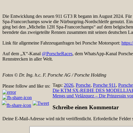
Die Entwicklung des neuen 911 GT3 R begann im August 2024. Für d
Spa-Francorchamps sowie die Nürburgring-Nordschleife genutzt. Ein w
ging bei den „Michelin 12H Spa-Francorchamps“ auf dem belgischen
beendete das zweigeteilte Rennen zusammen mit seinen deutschen L
Link für allgemeine Fahrzeuganfragen bei Porsche Motorsport:
https
Auf dem „X“-Kanal
@PorscheRaces
, dem WhatsApp-Kanal Porsche
Rennstrecken in aller Welt.
Fotos ©
Dr. Ing. h.c. F. Porsche AG / Porsche Holding
Tags:
2026
,
Porsche
,
Porsche 911
,
Porsch
Please follow and like us:
Beitragsnavigation
Die KTM SX-REIHE DES MODELLJA
Mengs und Velázquez – Die Prinzessin vo
Schreibe einen Kommentar
Deine E-Mail-Adresse wird nicht veröffentlicht.
Erforderliche Felder 