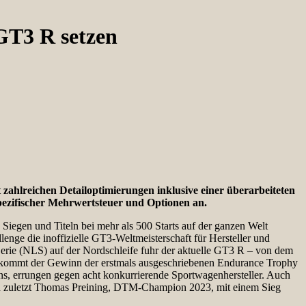
GT3 R setzen
 zahlreichen Detailoptimierungen inklusive einer überarbeiteten
pezifischer Mehrwertsteuer und Optionen an.
iegen und Titeln bei mehr als 500 Starts auf der ganzen Welt
ge die inoffizielle GT3-Weltmeisterschaft für Hersteller und
rie (NLS) auf der Nordschleife fuhr der aktuelle GT3 R – von dem
nzu kommt der Gewinn der erstmals ausgeschriebenen Endurance Trophy
, errungen gegen acht konkurrierende Sportwagenhersteller. Auch
ich zuletzt Thomas Preining, DTM-Champion 2023, mit einem Sieg