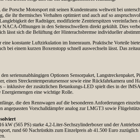
, die Porsche Motorsport mit seinen Kundenteams weltweit bei untersch
g, die ihr thermisches Verhalten optimiert und auch auf so anspruchsv
anglebigkeit der Radträger, modifizierte Zentrierspitzen vereinfachen 
 NACA-Öffnungen in den Seitenschwellern direkt gekühlt. Dies verbes
eich lässt sich die Belüftung der Hinterachsbremse individueller absti
ür eine konstante Luftzirkulation im Innenraum. Praktische Vorteile b
ch bei einem kurzen Boxenstopp schnell auswechseln lässt. Das zeitauf
t den serienunabhängigen Optionen Sensorpaket, Langstreckenpaket, P
r, einen Streckentemperatursensor sowie eine Rückfahrkamera und Hal
ls – inklusive der zusätzlichen Betankungs-LED spielt dies in der IM
e Energiemengen eine wichtige Rolle.
umfänge, die den Rennwagen auf die besonderen Anforderungen einze
nen angepassten Vorschalldämpfer analog zur LMGT3 sowie Flügelstütze
solviert
416 kW (565 PS) starke 4,2-Liter-Sechszylinderboxer und der Antriebss
port, rund 60 Nachrüstkits zum Einzelpreis ab 41.500 Euro zuzüglich 
den.