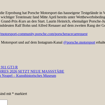
ie Erprobung hat Porsche Motorsport das hauseigene Testgelände in 
ichtiger Testeinsatz fand Mitte April bereits unter Wettbewerbsbeding
 Grand-Prix-Kurs an den Start. Laurin Heinrich, ehemaliger Porsch
andsleuten Ralf Bohn und Alfred Renauer auf dem zweiten Rang der 
://motorsport-community.porsche.com/porscheracecarrequest
 Motorsport und auf dem Instagram-Kanal
@porsche.motorsport
erhalt
e 911 GT3 R
HRES 2026 SETZT NEUE MASSSTÄBE
n Neapel – Kunsthistorisches Museum
sind mit
*
markiert