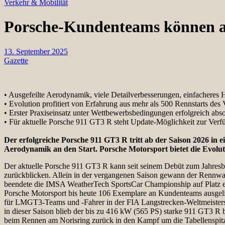
Verkehr & Mobilität
Porsche-Kundenteams können ab
13. September 2025
Gazette
• Ausgefeilte Aerodynamik, viele Detailverbesserungen, einfacheres 
• Evolution profitiert von Erfahrung aus mehr als 500 Rennstarts des
• Erster Praxiseinsatz unter Wettbewerbsbedingungen erfolgreich abso
• Für aktuelle Porsche 911 GT3 R steht Update-Möglichkeit zur Ver
Der erfolgreiche Porsche 911 GT3 R tritt ab der Saison 2026 in 
Aerodynamik an den Start. Porsche Motorsport bietet die Evolu
Der aktuelle Porsche 911 GT3 R kann seit seinem Debüt zum Jahresbeg
zurückblicken. Allein in der vergangenen Saison gewann der Rennwag
beendete die IMSA WeatherTech SportsCar Championship auf Platz ei
Porsche Motorsport bis heute 106 Exemplare an Kundenteams ausgelief
für LMGT3-Teams und -Fahrer in der FIA Langstrecken-Weltmeistersc
in dieser Saison blieb der bis zu 416 kW (565 PS) starke 911 GT3 
beim Rennen am Norisring zurück in den Kampf um die Tabellenspit