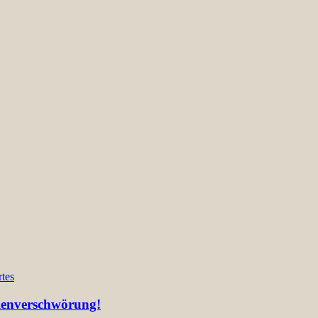
tes
lienverschwörung!