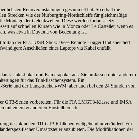
iedlichsten Rennveranstaltungen gesammelt hat. So erhält die
ollen Strecken wie der Nürburgring-Nordschleife für gleichmäßige
die Montage der Gelenkwellen. Diese werden fortan – jetzt
sert auf schnellen Kursen wie in Monza oder Le Castellet, wenn es
mmen, was etwa in Daytona von Bedeutung ist.
ietet fortan der RLU-USB-Stick: Diese Remote Logger Unit speichert
wändigere Anschließen eines Laptops via Kabel entfällt.
itlane-Links-Paket und Kamerapaket aus. Sie umfassen unter anderem
terungen für das Trinkflaschensystem. Ein
SA-Serie und der Langstrecken-WM, aber auch bei den 24 Stunden von
lner GT3-Serien vorbereiten. Für die FIA LMGT3-Klasse und IMSA
n mit einem geänderten Einstellbereich.
trang des aktuellen 911 GT3 R blieben weitgehend unverändert. Für
länderspezifischer Umsatzsteuer anzubieten. Die Modifikationen der