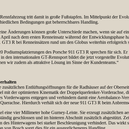
e Rennfahrzeug tritt damit in große Fußstapfen. Im Mittelpunkt der Ev
rschiedlichen Bedingungen gut beherrschbares Handling.
ine Änderungen können große Unterschiede machen, wenn sie auf einer 
April nach dem ersten Renneinsatz während der Entwicklungsphase hat u
1 GT3 R bei Renneinsätzen rund um den Globus weiterhin erfolgreich 
 420 Podiumsplatzierungen des Porsche 911 GT3 R sprechen für sich. 
den internationalen GT-Rennsport bildet die jetzt vorgestellte Evoluti
hen wir zudem als attraktive Lösung im Sinne der Kundenteams.“
erhalten
usätzlichen Entlüftungsöffnungen für die Radhäuser auf der Oberseit
mit der optimierten Kinematik der Doppelquerlenker-Vorderachse, die
s Vorderwagens entgegen und verhindern damit eine Aerobalance-Verschi
uerachse. Hierdurch verhält sich der neue 911 GT3 R beim Anbremsen pr
l eine vier Millimeter hohe Gurney-Leiste. Sie erzeugt zusätzlichen ae
ndig geschlossen und im hinteren Abschnitt zusätzlich abgestützt. Zeit
 des Hinterwagens bei starker Beschleunigung verhindert. Das wirkt si
 von Bosch sorgt dies für ein ausgeglicheneres Handling.