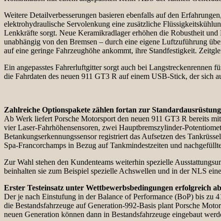
Weitere Detailverbesserungen basieren ebenfalls auf den Erfahrungen
elektrohydraulische Servolenkung eine zusätzliche Flüssigkeitskühlun
Lenkkräfte sorgt. Neue Keramikradlager erhöhen die Robustheit und L
unabhängig von den Bremsen – durch eine eigene Luftzuführung über
auf eine geringe Fahrzeughöhe ankommt, ihre Standfestigkeit. Zeitgl
Ein angepasstes Fahrerluftgitter sorgt auch bei Langstreckenrennen f
die Fahrdaten des neuen 911 GT3 R auf einem USB-Stick, der sich au
Zahlreiche Optionspakete zählen fortan zur Standardausrüstung
Ab Werk liefert Porsche Motorsport den neuen 911 GT3 R bereits mi
vier Laser-Fahrhöhensensoren, zwei Hauptbremszylinder-Potentiomete
Betankungserkennungssensor registriert das Aufsetzen des Tankrüsse
Spa-Francorchamps in Bezug auf Tankmindestzeiten und nachgefüllt
Zur Wahl stehen den Kundenteams weiterhin spezielle Ausstattungs
beinhalten sie zum Beispiel spezielle Achswellen und in der NLS ei
Erster Testeinsatz unter Wettbewerbsbedingungen erfolgreich ab
Der je nach Einstufung in der Balance of Performance (BoP) bis zu 
die Bestandsfahrzeuge auf Generation-992-Basis plant Porsche Motors
neuen Generation können dann in Bestandsfahrzeuge eingebaut wer