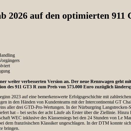
 2026 auf den optimierten 911 
Handling
 Vorgängers
lviert
fügung
einer weiter verbesserten Version an. Der neue Rennwagen geht mit
tion des 911 GT3 R zum Preis von 573.000 Euro zuzüglich länders
inn 2023 auf eine bemerkenswerte Erfolgsgeschichte mit zahlreichen S
en in den Händen von Kundenteams mit der Intercontinental GT Challen
ns aller drei GTD-Pro-Wertungen. In der Nürburgring Langstrecken-Se
ert hat – bei sechs der acht Läufe als Erster über die Ziellinie. Hi
haft WEC inklusive des Klassensiegs bei den 24 Stunden von Le Mans
R bei dem französischen Klassiker ungeschlagen. In der DTM konnte s
ze bringen.