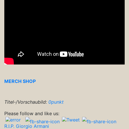
MERCH SHOP
Titel-/Vorschaubild:
0punkt
Beitragsnavigation
Please follow and like us:
R.I.P. Giorgio Armani