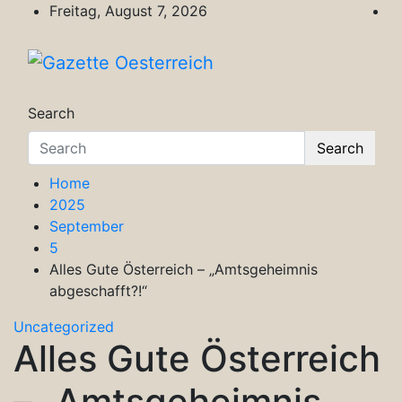
Skip
Freitag, August 7, 2026
to
content
Gazette Oesterreich
Magazin für Freizeit, Politik, Kultur & Wisse
Search
Search
Home
2025
September
5
Alles Gute Österreich – „Amtsgeheimnis
abgeschafft?!“
Uncategorized
Alles Gute Österreich
– „Amtsgeheimnis