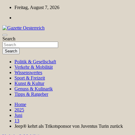
Skip
Freitag, August 7, 2026
to
content
Magazin für Freizeit, Politik, Kultur & Wissenschaft
Search
Gazette Oesterreich
Search
Politik & Gesellschaft
Verkehr & Mobilität
Wissenswertes
Sport & Freizeit
Kunst & Kultur
Genuss & Kulinarik
Tipps & Ratgeber
Home
2025
Juni
13
Jeep® kehrt als Trikotsponsor von Juventus Turin zurück