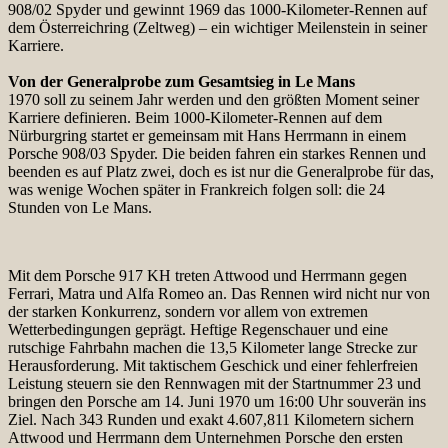
908/02 Spyder und gewinnt 1969 das 1000-Kilometer-Rennen auf
dem Österreichring (Zeltweg) – ein wichtiger Meilenstein in seiner
Karriere.
Von der Generalprobe zum Gesamtsieg in Le Mans
1970 soll zu seinem Jahr werden und den größten Moment seiner
Karriere definieren. Beim 1000-Kilometer-Rennen auf dem
Nürburgring startet er gemeinsam mit Hans Herrmann in einem
Porsche 908/03 Spyder. Die beiden fahren ein starkes Rennen und
beenden es auf Platz zwei, doch es ist nur die Generalprobe für das,
was wenige Wochen später in Frankreich folgen soll: die 24
Stunden von Le Mans.
Mit dem Porsche 917 KH treten Attwood und Herrmann gegen
Ferrari, Matra und Alfa Romeo an. Das Rennen wird nicht nur von
der starken Konkurrenz, sondern vor allem von extremen
Wetterbedingungen geprägt. Heftige Regenschauer und eine
rutschige Fahrbahn machen die 13,5 Kilometer lange Strecke zur
Herausforderung. Mit taktischem Geschick und einer fehlerfreien
Leistung steuern sie den Rennwagen mit der Startnummer 23 und
bringen den Porsche am 14. Juni 1970 um 16:00 Uhr souverän ins
Ziel. Nach 343 Runden und exakt 4.607,811 Kilometern sichern
Attwood und Herrmann dem Unternehmen Porsche den ersten