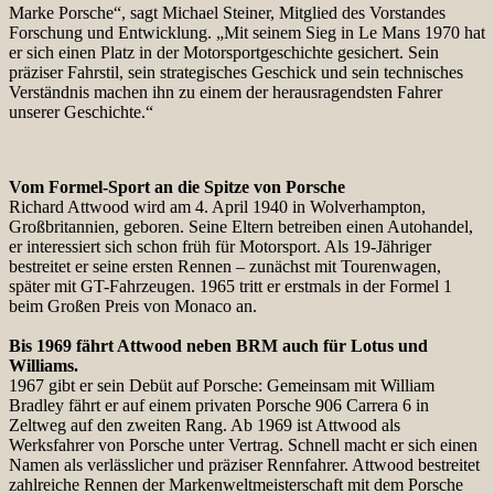
Marke Porsche“, sagt Michael Steiner, Mitglied des Vorstandes
Forschung und Entwicklung. „Mit seinem Sieg in Le Mans 1970 hat
er sich einen Platz in der Motorsportgeschichte gesichert. Sein
präziser Fahrstil, sein strategisches Geschick und sein technisches
Verständnis machen ihn zu einem der herausragendsten Fahrer
unserer Geschichte.“
Vom Formel-Sport an die Spitze von Porsche
Richard Attwood wird am 4. April 1940 in Wolverhampton,
Großbritannien, geboren. Seine Eltern betreiben einen Autohandel,
er interessiert sich schon früh für Motorsport. Als 19-Jähriger
bestreitet er seine ersten Rennen – zunächst mit Tourenwagen,
später mit GT-Fahrzeugen. 1965 tritt er erstmals in der Formel 1
beim Großen Preis von Monaco an.
Bis 1969 fährt Attwood neben BRM auch für Lotus und
Williams.
1967 gibt er sein Debüt auf Porsche: Gemeinsam mit William
Bradley fährt er auf einem privaten Porsche 906 Carrera 6 in
Zeltweg auf den zweiten Rang. Ab 1969 ist Attwood als
Werksfahrer von Porsche unter Vertrag. Schnell macht er sich einen
Namen als verlässlicher und präziser Rennfahrer. Attwood bestreitet
zahlreiche Rennen der Markenweltmeisterschaft mit dem Porsche