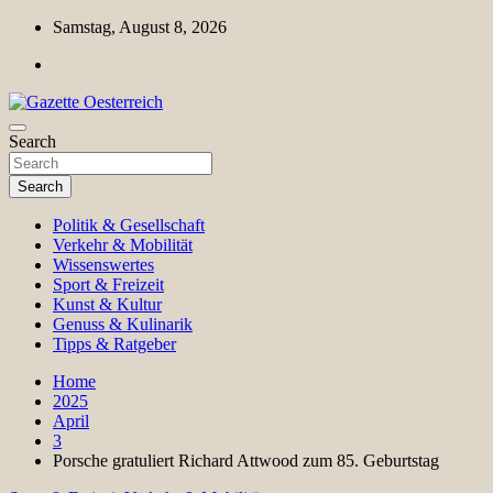
Skip
Samstag, August 8, 2026
to
content
Magazin für Freizeit, Politik, Kultur & Wissenschaft
Search
Gazette Oesterreich
Search
Politik & Gesellschaft
Verkehr & Mobilität
Wissenswertes
Sport & Freizeit
Kunst & Kultur
Genuss & Kulinarik
Tipps & Ratgeber
Home
2025
April
3
Porsche gratuliert Richard Attwood zum 85. Geburtstag