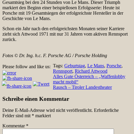
Gesamtsieg bei den 24 Stunden von Le Mans. Dieser Triumph
markiert den Beginn einer beispiellosen Erfolgsserie: Heute ist
Porsche mit 19 Gesamtsiegen der erfolgreichste Hersteller in der
Geschichte von Le Mans.
Schon ein Jahr nach den erfolgreichsten Monaten seiner Karriere
zieht sich Attwood 1971 mit nur 31 Jahren vom aktiven Rennsport
zurück.
Fotos ©
Dr. Ing. h.c. F. Porsche AG / Porsche Holding
Tags:
Geburtstag
,
Le Mans
,
Porsche
,
Please follow and like us:
Rennsport
,
Richard Attwood
Beitragsnavigation
Alles Gute Österreich – „Waffenlobby
macht mobil“
Rausch – Tiroler Landestheater
Schreibe einen Kommentar
Deine E-Mail-Adresse wird nicht veröffentlicht.
Erforderliche
Felder sind mit
*
markiert
Kommentar
*