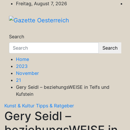
Skip
Freitag, August 7, 2026
to
content
Gazette Oesterreich
Magazin für Freizeit, Politik, Kultur & Wisse
Search
Search
Home
2023
November
21
Gery Seidl – beziehungsWEISE in Telfs und
Kufstein
Kunst & Kultur
Tipps & Ratgeber
Gery Seidl –
beziehungsWEISE in