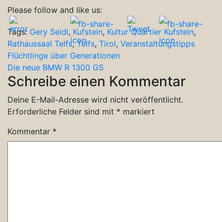
Please follow and like us:
Tags:
Gery Seidl
,
Kufstein
,
Kultur Quartier Kufstein
,
Rathaussaal Telfs
,
Telfs
,
Tirol
,
Veranstaltungstipps
Beitragsnavigation
Flüchtlinge über Generationen
Die neue BMW R 1300 GS
Schreibe einen Kommentar
Deine E-Mail-Adresse wird nicht veröffentlicht.
Erforderliche Felder sind mit
*
markiert
Kommentar
*