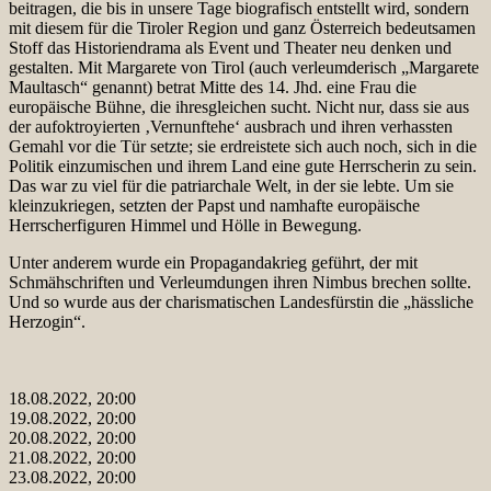
beitragen, die bis in unsere Tage biografisch entstellt wird, sondern
mit diesem für die Tiroler Region und ganz Österreich bedeutsamen
Stoff das Historiendrama als Event und Theater neu denken und
gestalten. Mit Margarete von Tirol (auch verleumderisch „Margarete
Maultasch“ genannt) betrat Mitte des 14. Jhd. eine Frau die
europäische Bühne, die ihresgleichen sucht. Nicht nur, dass sie aus
der aufoktroyierten ‚Vernunftehe‘ ausbrach und ihren verhassten
Gemahl vor die Tür setzte; sie erdreistete sich auch noch, sich in die
Politik einzumischen und ihrem Land eine gute Herrscherin zu sein.
Das war zu viel für die patriarchale Welt, in der sie lebte. Um sie
kleinzukriegen, setzten der Papst und namhafte europäische
Herrscherfiguren Himmel und Hölle in Bewegung.
Unter anderem wurde ein Propagandakrieg geführt, der mit
Schmähschriften und Verleumdungen ihren Nimbus brechen sollte.
Und so wurde aus der charismatischen Landesfürstin die „hässliche
Herzogin“.
18.08.2022, 20:00
19.08.2022, 20:00
20.08.2022, 20:00
21.08.2022, 20:00
23.08.2022, 20:00