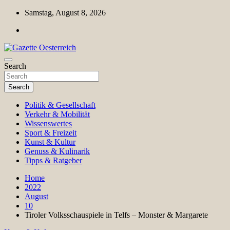
Skip
Samstag, August 8, 2026
to
content
Magazin für Freizeit, Politik, Kultur & Wissenschaft
Search
Gazette Oesterreich
Search
Politik & Gesellschaft
Verkehr & Mobilität
Wissenswertes
Sport & Freizeit
Kunst & Kultur
Genuss & Kulinarik
Tipps & Ratgeber
Home
2022
August
10
Tiroler Volksschauspiele in Telfs – Monster & Margarete