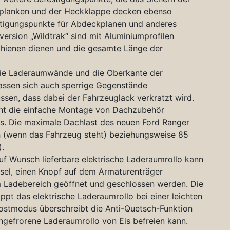
enplanken und der Heckklappe decken ebenso
estigungspunkte für Abdeckplanen und anderes
ersion „Wildtrak“ sind mit Aluminiumprofilen
rschienen dienen und die gesamte Länge der
 die Laderaumwände und die Oberkante der
assen sich auch sperrige Gegenstände
ssen, dass dabei der Fahrzeuglack verkratzt wird.
cht die einfache Montage von Dachzubehör
rs. Die maximale Dachlast des neuen Ford Ranger
h (wenn das Fahrzeug steht) beziehungsweise 85
.
uf Wunsch lieferbare elektrische Laderaumrollo kann
sel, einen Knopf auf dem Armaturenträger
im Ladebereich geöffnet und geschlossen werden. Die
pt das elektrische Laderaumrollo bei einer leichten
rostmodus überschreibt die Anti-Quetsch-Funktion
ingefrorene Laderaumrollo von Eis befreien kann.