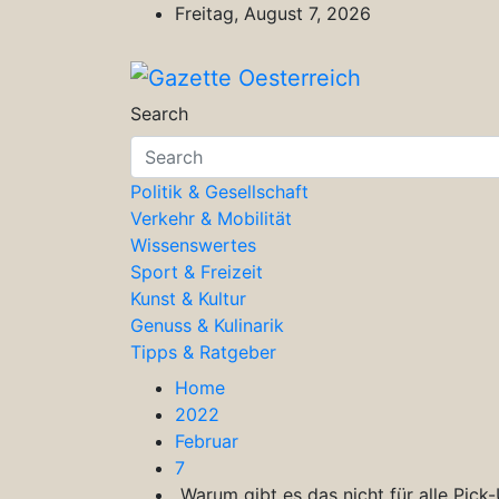
Skip
Freitag, August 7, 2026
to
content
Gazette Oesterreich
Magazin für Freizeit, Politik, Kultu
Search
Politik & Gesellschaft
Verkehr & Mobilität
Wissenswertes
Sport & Freizeit
Kunst & Kultur
Genuss & Kulinarik
Tipps & Ratgeber
Home
2022
Februar
7
„Warum gibt es das nicht für alle Pick