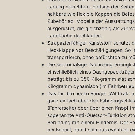
Ladung erleichtern. Entlang der Seit
haltbare wie flexible Kappen die Bef
Zubehör ab. Modelle der Ausstattungsv
ausgerüstet, die gleichzeitig als Zur
Ladefläche durchlaufen.
Strapazierfähiger Kunststoff schützt
Heckklappe vor Beschädigungen. So l
transportieren, ohne befürchten zu mü
Die serienmäßige Dachreling ermögli
einschließlich eines Dachgepäckträge
beträgt bis zu 350 Kilogramm statisc
Kilogramm dynamisch (im Fahrbetrieb)
Das für den neuen Ranger „Wildtrak“ a
ganz einfach über den Fahrzeugschlüs
(Fahrerseite) oder über einen Knopf 
sogenannte Anti-Quetsch-Funktion stop
Berührung mit einem Hindernis. Der F
bei Bedarf, damit sich das eventuell e