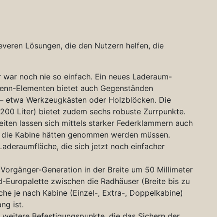
everen Lösungen, die den Nutzern helfen, die
 war noch nie so einfach. Ein neues Laderaum-
renn-Elementen bietet auch Gegenständen
t – etwa Werkzeugkästen oder Holzblöcken. Die
200 Liter) bietet zudem sechs robuste Zurrpunkte.
iten lassen sich mittels starker Federklammern auch
 in die Kabine hätten genommen werden müssen.
Laderaumfläche, die sich jetzt noch einfacher
 Vorgänger-Generation in der Breite um 50 Millimeter
rd-Europalette zwischen die Radhäuser (Breite bis zu
che je nach Kabine (Einzel-, Extra-, Doppelkabine)
ng ist.
r weitere Befestigungspunkte, die das Sichern der