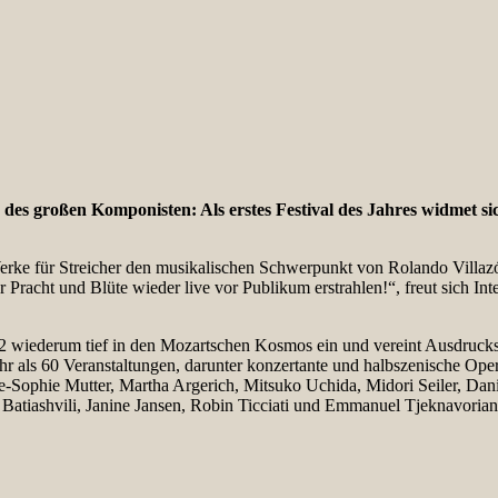
en des großen Komponisten: Als erstes Festival des Jahres widmet
erke für Streicher den musikalischen Schwerpunkt von Rolando Villaz
r Pracht und Blüte wieder live vor Publikum erstrahlen!“, freut sich In
2 wiederum tief in den Mozartschen Kosmos ein und vereint Ausdruck
hr als 60 Veranstaltungen, darunter konzertante und halbszenische O
Sophie Mutter, Martha Argerich, Mitsuko Uchida, Midori Seiler, Danie
Batiashvili, Janine Jansen, Robin Ticciati und Emmanuel Tjeknavorian r