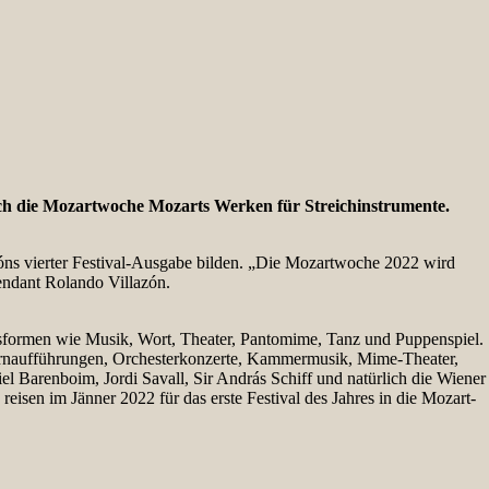
 sich die Mozartwoche Mozarts Werken für Streichinstrumente.
óns vierter Festival-Ausgabe bilden. „Die Mozartwoche 2022 wird
tendant Rolando Villazón.
sformen wie Musik, Wort, Theater, Pantomime, Tanz und Puppenspiel.
pernaufführungen, Orchesterkonzerte, Kammermusik, Mime-Theater,
l Barenboim, Jordi Savall, Sir András Schiff und natürlich die Wiener
eisen im Jänner 2022 für das erste Festival des Jahres in die Mozart-