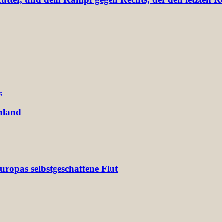
s
hland
ropas selbstgeschaffene Flut