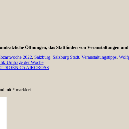
grundsätzliche Öffnungen, das Stattfinden von Veranstaltungen un
ozartwoche 2022
,
Salzburg
,
Salzburg Stadt
,
Veranstaltungstipps
,
Wolf
itik-Umfrage der Woche
 CITROËN C5 AIRCROSS
ind mit
*
markiert