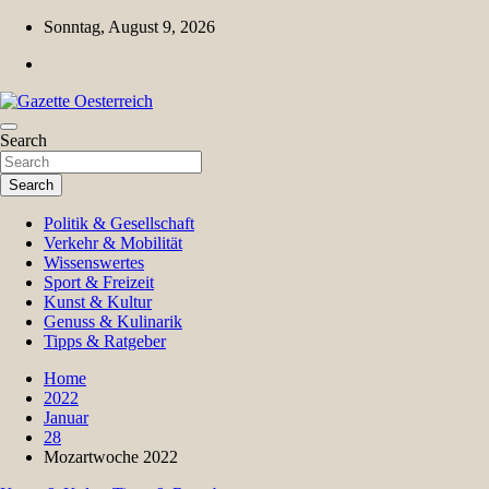
Skip
Sonntag, August 9, 2026
to
content
Magazin für Freizeit, Politik, Kultur & Wissenschaft
Search
Gazette Oesterreich
Search
Politik & Gesellschaft
Verkehr & Mobilität
Wissenswertes
Sport & Freizeit
Kunst & Kultur
Genuss & Kulinarik
Tipps & Ratgeber
Home
2022
Januar
28
Mozartwoche 2022