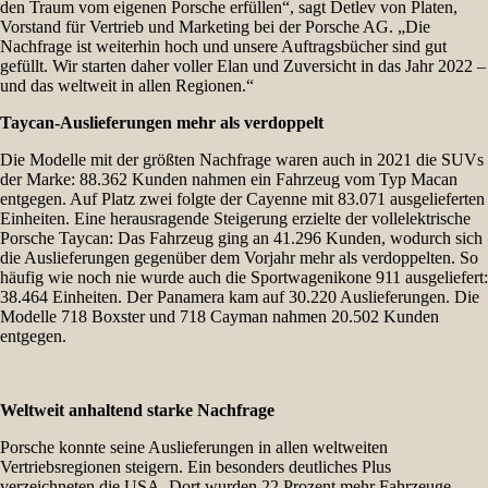
den Traum vom eigenen Porsche erfüllen“, sagt Detlev von Platen,
Vorstand für Vertrieb und Marketing bei der Porsche AG. „Die
Nachfrage ist weiterhin hoch und unsere Auftragsbücher sind gut
gefüllt. Wir starten daher voller Elan und Zuversicht in das Jahr 2022 –
und das weltweit in allen Regionen.“
Taycan-Auslieferungen mehr als verdoppelt
Die Modelle mit der größten Nachfrage waren auch in 2021 die SUVs
der Marke: 88.362 Kunden nahmen ein Fahrzeug vom Typ Macan
entgegen. Auf Platz zwei folgte der Cayenne mit 83.071 ausgelieferten
Einheiten. Eine herausragende Steigerung erzielte der vollelektrische
Porsche Taycan: Das Fahrzeug ging an 41.296 Kunden, wodurch sich
die Auslieferungen gegenüber dem Vorjahr mehr als verdoppelten. So
häufig wie noch nie wurde auch die Sportwagenikone 911 ausgeliefert:
38.464 Einheiten. Der Panamera kam auf 30.220 Auslieferungen. Die
Modelle 718 Boxster und 718 Cayman nahmen 20.502 Kunden
entgegen.
Weltweit anhaltend starke Nachfrage
Porsche konnte seine Auslieferungen in allen weltweiten
Vertriebsregionen steigern. Ein besonders deutliches Plus
verzeichneten die USA. Dort wurden 22 Prozent mehr Fahrzeuge