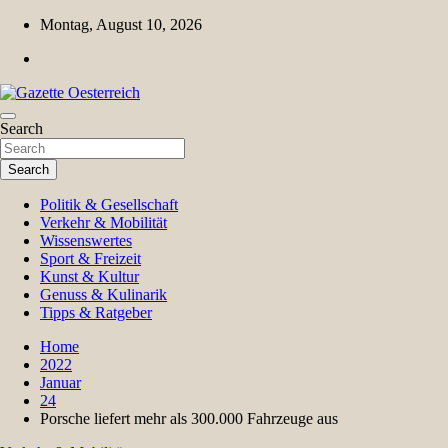
Skip
Montag, August 10, 2026
to
content
Magazin für Freizeit, Politik, Kultur & Wissenschaft
Search
Gazette Oesterreich
Search
Politik & Gesellschaft
Verkehr & Mobilität
Wissenswertes
Sport & Freizeit
Kunst & Kultur
Genuss & Kulinarik
Tipps & Ratgeber
Home
2022
Januar
24
Porsche liefert mehr als 300.000 Fahrzeuge aus