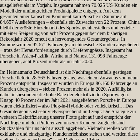
ausgeliefert als im Vorjahr. Insgesamt nahmen 70.025 US-Kunden ein
Modell der umfangreichen Produktpalette entgegen. Auf dem
gesamten amerikanischen Kontinent kam Porsche in Summe auf
84.657 Auslieferungen – ebenfalls ein Zuwachs von 22 Prozent. China
bleibt der größte Einzelmarkt des Sportwagenherstellers und erzielte
mit einer Steigerung von acht Prozent gegenüber dem bisherigen
Rekordjahr 2020 erneut ein hervorragendes Gesamtergebnis. In
Summe wurden 95.671 Fahrzeuge an chinesische Kunden ausgeliefert
– trotz der Herausforderungen durch Lieferengpässe. Insgesamt hat
Porsche in Asien-Pazifik, Afrika und Nahost 131.098 Fahrzeuge
übergeben, acht Prozent mehr als im Jahr 2020.
Im Heimatmarkt Deutschland ist die Nachfrage ebenfalls gestiegen:
Porsche lieferte 28.565 Fahrzeuge aus, was einem Zuwachs von neun
Prozent entspricht. Insgesamt wurden in Europa 86.160 Fahrzeuge an
Kunden übergeben – sieben Prozent mehr als in 2020. Auffällig ist
dabei insbesondere die hohe Rate der elektrifizierten Sportwagen.
Knapp 40 Prozent der im Jahr 2021 ausgelieferten Porsche in Europa
waren elektrifiziert – also Plug-in-Hybride oder vollelektrisch. „Das
Gesamtergebnis ist sehr vielversprechend und zeigt: Die Strategie zur
weiteren Elektrifizierung unserer Flotte geht auf und entspricht der
Nachfrage und den Präferenzen unserer Kunden. Zugleich sind
Stückzahlen für uns nicht ausschlaggebend. Vielmehr wollen wir für
exklusive und einzigartige Kundenerlebnisse stehen und werden diese
weltweit weiter ausbauen“, sagt Detlev von Platen.