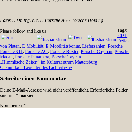
Fotos
© Dr. Ing. h.c. F. Porsche AG / Porsche Holding
Tags:
Please follow and like us:
2021
,
Detlev
von Platen
,
E-Mobilität
,
E-Mobilitätsbonus
,
Lieferzahlen
,
Porsche
,
Porsche 911
,
Porsche AG
,
Porsche Boxter
,
Porsche Cayman
,
Porsche
Macan
,
Porsche Panamera
,
Porsche Taycan
Beitragsnavigation
„Himmlische Zeiten“ im Kulturzentrum Mattersburg
Channuka – Leuchter des Lichterfestes
Schreibe einen Kommentar
Deine E-Mail-Adresse wird nicht veröffentlicht.
Erforderliche Felder
sind mit
*
markiert
Kommentar
*