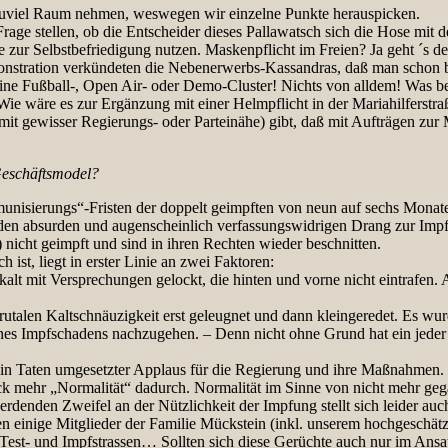
zuviel Raum nehmen, weswegen wir einzelne Punkte herauspicken.
ge stellen, ob die Entscheider dieses Pallawatsch sich die Hose mit 
r Selbstbefriedigung nutzen. Maskenpflicht im Freien? Ja geht ´s de
monstration verkündeten die Nebenerwerbs-Kassandras, daß man schon ba
ne Fußball-, Open Air- oder Demo-Cluster! Nichts von alldem! Was b
ie wäre es zur Ergänzung mit einer Helmpflicht in der Mariahilferstr
it gewisser Regierungs- oder Parteinähe) gibt, daß mit Aufträgen zu
Geschäftsmodel?
munisierungs“-Fristen der doppelt geimpften von neun auf sechs Monate
den absurden und augenscheinlich verfassungswidrigen Drang zur Impfp
nicht geimpft und sind in ihren Rechten wieder beschnitten.
 ist, liegt in erster Linie an zwei Faktoren:
lt mit Versprechungen gelockt, die hinten und vorne nicht eintrafen. 
utalen Kaltschnäuzigkeit erst geleugnet und dann kleingeredet. Es wu
nes Impfschadens nachzugehen. – Denn nicht ohne Grund hat ein jeder 
in in Taten umgesetzter Applaus für die Regierung und ihre Maßnahme
Stück mehr „Normalität“ dadurch. Normalität im Sinne von nicht mehr g
denden Zweifel an der Nützlichkeit der Impfung stellt sich leider auch
 einige Mitglieder der Familie Mückstein (inkl. unserem hochgeschätz
r Test- und Impfstrassen… Sollten sich diese Gerüchte auch nur im Ansat