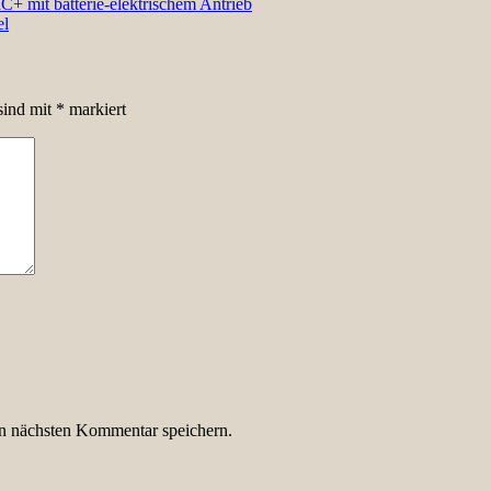
mit batterie-elektrischem Antrieb
el
sind mit
*
markiert
n nächsten Kommentar speichern.