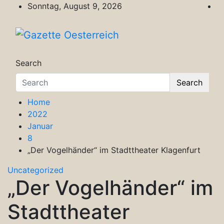
Skip
Sonntag, August 9, 2026
to
content
Gazette Oesterreich
Magazin für Freizeit, Politik, Kultur & Wisse
Search
Search
Home
2022
Januar
8
„Der Vogelhänder“ im Stadttheater Klagenfurt
Uncategorized
„Der Vogelhänder“ im
Stadttheater