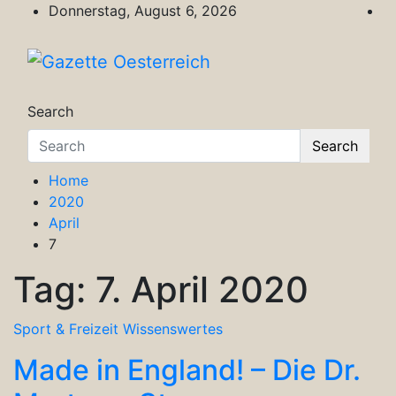
Skip
Donnerstag, August 6, 2026
to
content
Gazette Oesterreich
Magazin für Freizeit, Politik, Kultur & Wisse
Search
Search
Home
2020
April
7
Tag:
7. April 2020
Sport & Freizeit
Wissenswertes
Made in England! – Die Dr.