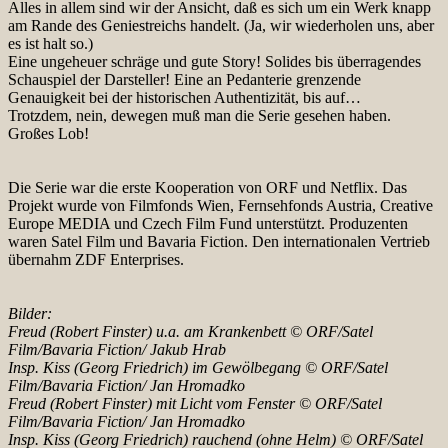
Alles in allem sind wir der Ansicht, daß es sich um ein Werk knapp
am Rande des Geniestreichs handelt. (Ja, wir wiederholen uns, aber
es ist halt so.)
Eine ungeheuer schräge und gute Story! Solides bis überragendes
Schauspiel der Darsteller! Eine an Pedanterie grenzende
Genauigkeit bei der historischen Authentizität, bis auf…
Trotzdem, nein, dewegen muß man die Serie gesehen haben.
Großes Lob!
Die Serie war die erste Kooperation von ORF und Netflix. Das
Projekt wurde von Filmfonds Wien, Fernsehfonds Austria, Creative
Europe MEDIA und Czech Film Fund unterstützt. Produzenten
waren Satel Film und Bavaria Fiction. Den internationalen Vertrieb
übernahm ZDF Enterprises.
Bilder:
Freud (Robert Finster) u.a. am Krankenbett © ORF/Satel
Film/Bavaria Fiction/ Jakub Hrab
Insp. Kiss (Georg Friedrich) im Gewölbegang © ORF/Satel
Film/Bavaria Fiction/ Jan Hromadko
Freud (Robert Finster) mit Licht vom Fenster © ORF/Satel
Film/Bavaria Fiction/ Jan Hromadko
Insp. Kiss (Georg Friedrich) rauchend (ohne Helm) © ORF/Satel