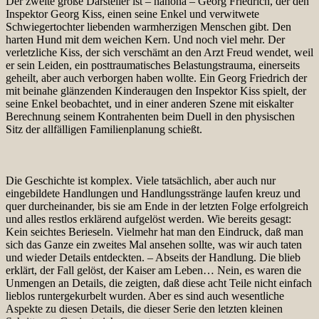
Der zweite große Darsteller ist – nanona – Georg Friedrich, der den
Inspektor Georg Kiss, einen seine Enkel und verwitwete
Schwiegertochter liebenden warmherzigen Menschen gibt. Den
harten Hund mit dem weichen Kern. Und noch viel mehr. Der
verletzliche Kiss, der sich verschämt an den Arzt Freud wendet, weil
er sein Leiden, ein posttraumatisches Belastungstrauma, einerseits
geheilt, aber auch verborgen haben wollte. Ein Georg Friedrich der
mit beinahe glänzenden Kinderaugen den Inspektor Kiss spielt, der
seine Enkel beobachtet, und in einer anderen Szene mit eiskalter
Berechnung seinem Kontrahenten beim Duell in den physischen
Sitz der allfälligen Familienplanung schießt.
Die Geschichte ist komplex. Viele tatsächlich, aber auch nur
eingebildete Handlungen und Handlungsstränge laufen kreuz und
quer durcheinander, bis sie am Ende in der letzten Folge erfolgreich
und alles restlos erklärend aufgelöst werden. Wie bereits gesagt:
Kein seichtes Berieseln. Vielmehr hat man den Eindruck, daß man
sich das Ganze ein zweites Mal ansehen sollte, was wir auch taten
und wieder Details entdeckten. – Abseits der Handlung. Die blieb
erklärt, der Fall gelöst, der Kaiser am Leben… Nein, es waren die
Unmengen an Details, die zeigten, daß diese acht Teile nicht einfach
lieblos runtergekurbelt wurden. Aber es sind auch wesentliche
Aspekte zu diesen Details, die dieser Serie den letzten kleinen