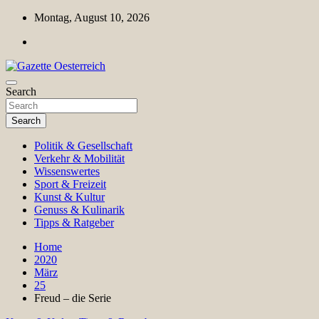
Skip
Montag, August 10, 2026
to
content
Magazin für Freizeit, Politik, Kultur & Wissenschaft
Search
Gazette Oesterreich
Search
Politik & Gesellschaft
Verkehr & Mobilität
Wissenswertes
Sport & Freizeit
Kunst & Kultur
Genuss & Kulinarik
Tipps & Ratgeber
Home
2020
März
25
Freud – die Serie