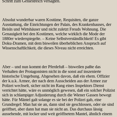
Schritt zum Geniestreich versagten.
Absolut wunderbar waren Kostüme, Requisiten, die ganze
Ausstattung, die Einrichtungen der Palais, des Krankenhauses, der
Beisln und Wirtshäuser und nicht zuletzt Freuds Wohnung. Die
Genauigkeit bei den Kostümen, welche wirklich die Mode der
1880er wiederspiegelte. – Keine Selbstverständlichkeit! Es gibt
Doku-Dramen, mit dem bisweilen überheblichen Anspruch auf
Wissenschaftlichkeit, die dieses Niveau nicht erreichten.
Aber – und nun kommt der Pferdefuß – bisweilen paßte das
Verhalten der Protagonisten nicht in die sonst auf inszenierte
historische Umgebung. Abgesehen davon, daß ein ehem. Offizier
der k.u.k. Armee, der nach dem Ausscheiden aus der Armee zur
Polizei wechselt, sicher nicht im Rang eines Inspektors Dienst
verrichtet hätte, wäre es unmöglich gewesen, daß ein solcher Polizist
sich in schlampiger Adjustierung durch die Wiener Gassen bewegt
hätte. Für Mäntel galt solange es sie bei der Polizei gab, eine
Grundregel: Man hat sie an, dann sind sie geschlossen, oder sie sind
geöffnet, aber dann hat man sie nicht an. Das durchaus lässig
aussehende, mit locker und weit geöffnetem Mantel, ähnlich einem