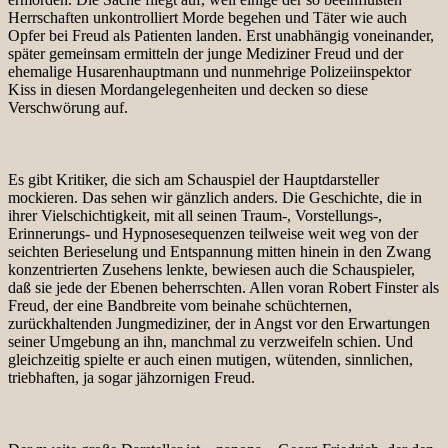
Herrschaften unkontrolliert Morde begehen und Täter wie auch
Opfer bei Freud als Patienten landen. Erst unabhängig voneinander,
später gemeinsam ermitteln der junge Mediziner Freud und der
ehemalige Husarenhauptmann und nunmehrige Polizeiinspektor
Kiss in diesen Mordangelegenheiten und decken so diese
Verschwörung auf.
Es gibt Kritiker, die sich am Schauspiel der Hauptdarsteller
mockieren. Das sehen wir gänzlich anders. Die Geschichte, die in
ihrer Vielschichtigkeit, mit all seinen Traum-, Vorstellungs-,
Erinnerungs- und Hypnosesequenzen teilweise weit weg von der
seichten Berieselung und Entspannung mitten hinein in den Zwang
konzentrierten Zusehens lenkte, bewiesen auch die Schauspieler,
daß sie jede der Ebenen beherrschten. Allen voran Robert Finster als
Freud, der eine Bandbreite vom beinahe schüchternen,
zurückhaltenden Jungmediziner, der in Angst vor den Erwartungen
seiner Umgebung an ihn, manchmal zu verzweifeln schien. Und
gleichzeitig spielte er auch einen mutigen, wütenden, sinnlichen,
triebhaften, ja sogar jähzornigen Freud.