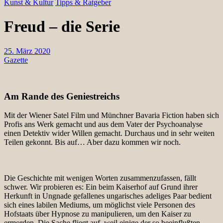
Kunst & Kultur
Tipps & Ratgeber
Freud – die Serie
25. März 2020
Gazette
Am Rande des Geniestreichs
Mit der Wiener Satel Film und Münchner Bavaria Fiction haben sich
Profis ans Werk gemacht und aus dem Vater der Psychoanalyse
einen Detektiv wider Willen gemacht. Durchaus und in sehr weiten
Teilen gekonnt. Bis auf… Aber dazu kommen wir noch.
Die Geschichte mit wenigen Worten zusammenzufassen, fällt
schwer. Wir probieren es: Ein beim Kaiserhof auf Grund ihrer
Herkunft in Ungnade gefallenes ungarisches adeliges Paar bedient
sich eines labilen Mediums, um möglichst viele Personen des
Hofstaats über Hypnose zu manipulieren, um den Kaiser zu
ermorden. Die Sache fliegt auf, weil einige der so beeinflußten