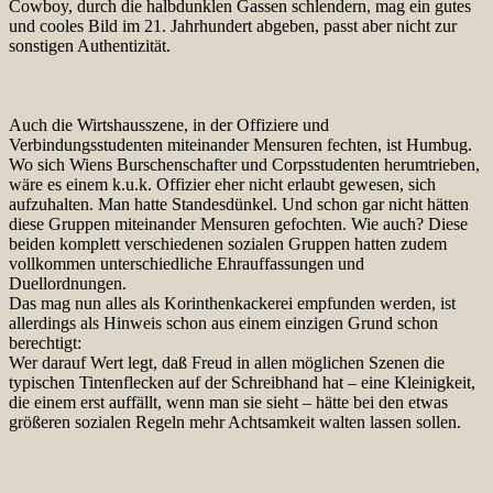
Cowboy, durch die halbdunklen Gassen schlendern, mag ein gutes
und cooles Bild im 21. Jahrhundert abgeben, passt aber nicht zur
sonstigen Authentizität.
Auch die Wirtshausszene, in der Offiziere und
Verbindungsstudenten miteinander Mensuren fechten, ist Humbug.
Wo sich Wiens Burschenschafter und Corpsstudenten herumtrieben,
wäre es einem k.u.k. Offizier eher nicht erlaubt gewesen, sich
aufzuhalten. Man hatte Standesdünkel. Und schon gar nicht hätten
diese Gruppen miteinander Mensuren gefochten. Wie auch? Diese
beiden komplett verschiedenen sozialen Gruppen hatten zudem
vollkommen unterschiedliche Ehrauffassungen und
Duellordnungen.
Das mag nun alles als Korinthenkackerei empfunden werden, ist
allerdings als Hinweis schon aus einem einzigen Grund schon
berechtigt:
Wer darauf Wert legt, daß Freud in allen möglichen Szenen die
typischen Tintenflecken auf der Schreibhand hat – eine Kleinigkeit,
die einem erst auffällt, wenn man sie sieht – hätte bei den etwas
größeren sozialen Regeln mehr Achtsamkeit walten lassen sollen.