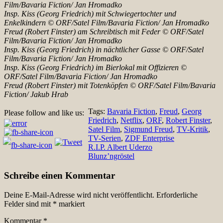
Film/Bavaria Fiction/ Jan Hromadko
Insp. Kiss (Georg Friedrich) mit Schwiegertochter und
Enkelkindern © ORF/Satel Film/Bavaria Fiction/ Jan Hromadko
Freud (Robert Finster) am Schreibtisch mit Feder © ORF/Satel
Film/Bavaria Fiction/ Jan Hromadko
Insp. Kiss (Georg Friedrich) in nächtlicher Gasse © ORF/Satel
Film/Bavaria Fiction/ Jan Hromadko
Insp. Kiss (Georg Friedrich) im Bierlokal mit Offizieren ©
ORF/Satel Film/Bavaria Fiction/ Jan Hromadko
Freud (Robert Finster) mit Totenköpfen © ORF/Satel Film/Bavaria
Fiction/ Jakub Hrab
Tags:
Bavaria Fiction
,
Freud
,
Georg
Please follow and like us:
Friedrich
,
Netflix
,
ORF
,
Robert Finster
,
Satel Film
,
Sigmund Freud
,
TV-Kritik
,
TV-Serien
,
ZDF Enterprise
Beitragsnavigation
R.I.P. Albert Uderzo
Blunz’ngröstel
Schreibe einen Kommentar
Deine E-Mail-Adresse wird nicht veröffentlicht.
Erforderliche
Felder sind mit
*
markiert
Kommentar
*