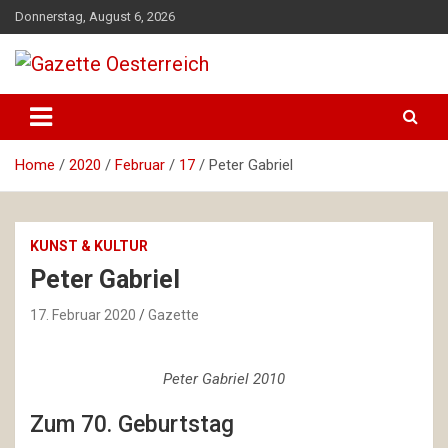
Skip
Donnerstag, August 6, 2026
to
content
Magazin für Freizeit, Politik, Kultur & Wissenschaft
Gazette Oesterreich
Home
2020
Februar
17
Peter Gabriel
KUNST & KULTUR
Peter Gabriel
17. Februar 2020
Gazette
Peter Gabriel 2010
Zum 70. Geburtstag