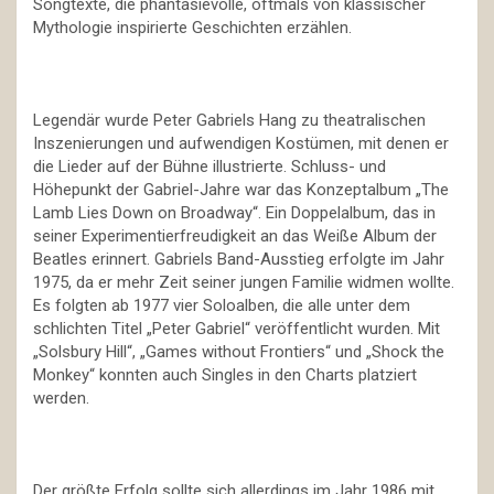
Songtexte, die phantasievolle, oftmals von klassischer
Mythologie inspirierte Geschichten erzählen.
Legendär wurde Peter Gabriels Hang zu theatralischen
Inszenierungen und aufwendigen Kostümen, mit denen er
die Lieder auf der Bühne illustrierte. Schluss- und
Höhepunkt der Gabriel-Jahre war das Konzeptalbum „The
Lamb Lies Down on Broadway“. Ein Doppelalbum, das in
seiner Experimentierfreudigkeit an das Weiße Album der
Beatles erinnert. Gabriels Band-Ausstieg erfolgte im Jahr
1975, da er mehr Zeit seiner jungen Familie widmen wollte.
Es folgten ab 1977 vier Soloalben, die alle unter dem
schlichten Titel „Peter Gabriel“ veröffentlicht wurden. Mit
„Solsbury Hill“, „Games without Frontiers“ und „Shock the
Monkey“ konnten auch Singles in den Charts platziert
werden.
Der größte Erfolg sollte sich allerdings im Jahr 1986 mit