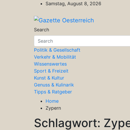
Skip
Samstag, August 8, 2026
to
content
Gazette Oesterreich
Magazin für Freizeit, Politik, Kultu
Search
Politik & Gesellschaft
Verkehr & Mobilität
Wissenswertes
Sport & Freizeit
Kunst & Kultur
Genuss & Kulinarik
Tipps & Ratgeber
Home
Zypern
Schlagwort:
Zyp