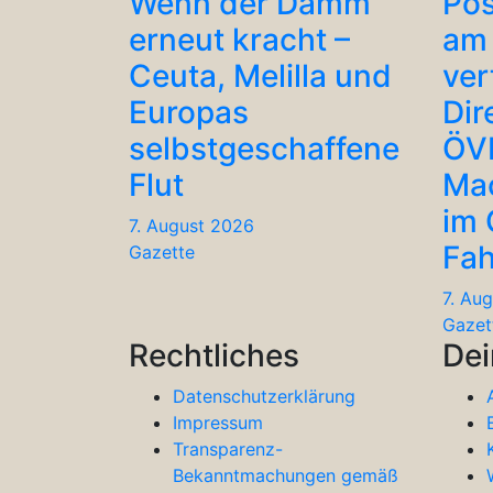
Wenn der Damm
Po
erneut kracht –
am 
Ceuta, Melilla und
ver
Europas
Dir
selbstgeschaffene
ÖV
Flut
Ma
im
7. August 2026
Fah
Gazette
7. Au
Gazet
Rechtliches
Dei
Datenschutzerklärung
Impressum
Transparenz-
Bekanntmachungen gemäß