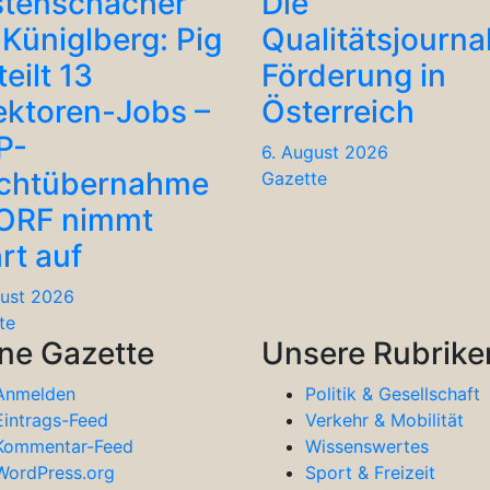
stenschacher
Die
Küniglberg: Pig
Qualitätsjourna
teilt 13
Förderung in
ektoren-Jobs –
Österreich
P-
6. August 2026
chtübernahme
Gazette
 ORF nimmt
rt auf
gust 2026
te
ne Gazette
Unsere Rubrike
Anmelden
Politik & Gesellschaft
Eintrags-Feed
Verkehr & Mobilität
Kommentar-Feed
Wissenswertes
WordPress.org
Sport & Freizeit