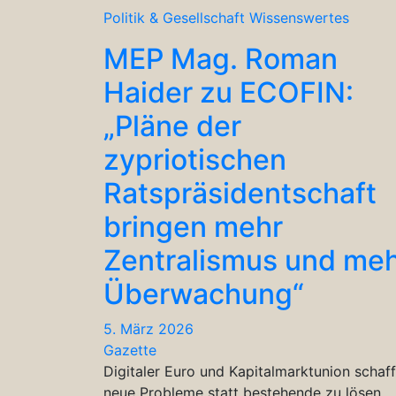
Politik & Gesellschaft
Wissenswertes
MEP Mag. Roman
Haider zu ECOFIN:
„Pläne der
zypriotischen
Ratspräsidentschaft
bringen mehr
Zentralismus und me
Überwachung“
5. März 2026
Gazette
Digitaler Euro und Kapitalmarktunion schaf
neue Probleme statt bestehende zu lösen.