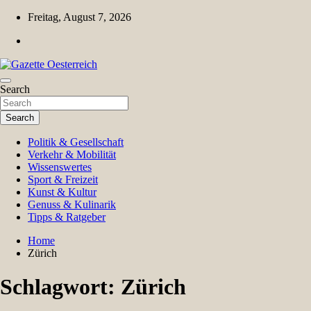
Skip
Freitag, August 7, 2026
to
content
Magazin für Freizeit, Politik, Kultur & Wissenschaft
Search
Gazette Oesterreich
Search
Politik & Gesellschaft
Verkehr & Mobilität
Wissenswertes
Sport & Freizeit
Kunst & Kultur
Genuss & Kulinarik
Tipps & Ratgeber
Home
Zürich
Schlagwort:
Zürich