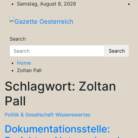
Skip
Samstag, August 8, 2026
to
content
Gazette Oesterreich
Magazin für Freizeit, Politik, Kultur & Wisse
Search
Search
Home
Zoltan Pall
Schlagwort:
Zoltan
Pall
Politik & Gesellschaft
Wissenswertes
Dokumentationsstelle: