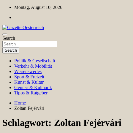
Skip
Montag, August 10, 2026
to
content
Magazin für Freizeit, Politik, Kultur & Wissenschaft
Search
Gazette Oesterreich
Search
Politik & Gesellschaft
Verkehr & Mobilität
Wissenswertes
Sport & Freizeit
Kunst & Kultur
Genuss & Kulinarik
Tipps & Ratgeber
Home
Zoltan Fejérvári
Schlagwort:
Zoltan Fejérvári