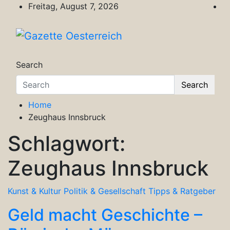
Skip
Freitag, August 7, 2026
to
content
Gazette Oesterreich
Magazin für Freizeit, Politik, Kultur & Wisse
Search
Search
Home
Zeughaus Innsbruck
Schlagwort:
Zeughaus Innsbruck
Kunst & Kultur
Politik & Gesellschaft
Tipps & Ratgeber
Geld macht Geschichte –