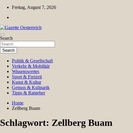
Skip
Freitag, August 7, 2026
to
content
Magazin für Freizeit, Politik, Kultur & Wissenschaft
Search
Gazette Oesterreich
Search
Politik & Gesellschaft
Verkehr & Mobilität
Wissenswertes
Sport & Freizeit
Kunst & Kultur
Genuss & Kulinarik
Tipps & Ratgeber
Home
Zellberg Buam
Schlagwort:
Zellberg Buam