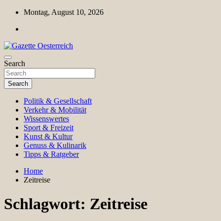
Skip
Montag, August 10, 2026
to
content
Magazin für Freizeit, Politik, Kultur & Wissenschaft
Search
Gazette Oesterreich
Search
Politik & Gesellschaft
Verkehr & Mobilität
Wissenswertes
Sport & Freizeit
Kunst & Kultur
Genuss & Kulinarik
Tipps & Ratgeber
Home
Zeitreise
Schlagwort:
Zeitreise