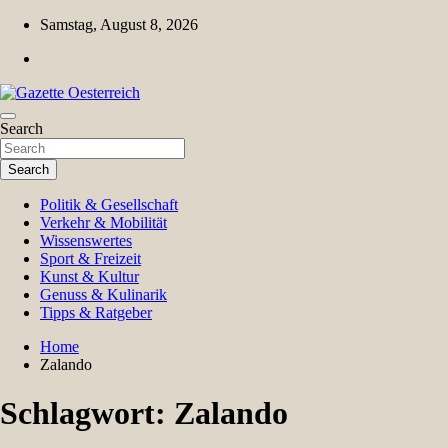
Skip
Samstag, August 8, 2026
to
content
Magazin für Freizeit, Politik, Kultur & Wissenschaft
Search
Gazette Oesterreich
Search
Politik & Gesellschaft
Verkehr & Mobilität
Wissenswertes
Sport & Freizeit
Kunst & Kultur
Genuss & Kulinarik
Tipps & Ratgeber
Home
Zalando
Schlagwort:
Zalando