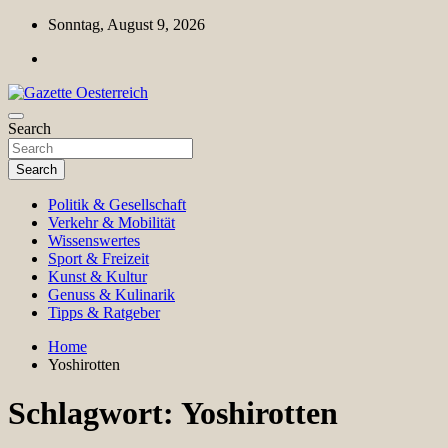
Skip
Sonntag, August 9, 2026
to
content
Magazin für Freizeit, Politik, Kultur & Wissenschaft
Search
Gazette Oesterreich
Search
Politik & Gesellschaft
Verkehr & Mobilität
Wissenswertes
Sport & Freizeit
Kunst & Kultur
Genuss & Kulinarik
Tipps & Ratgeber
Home
Yoshirotten
Schlagwort:
Yoshirotten