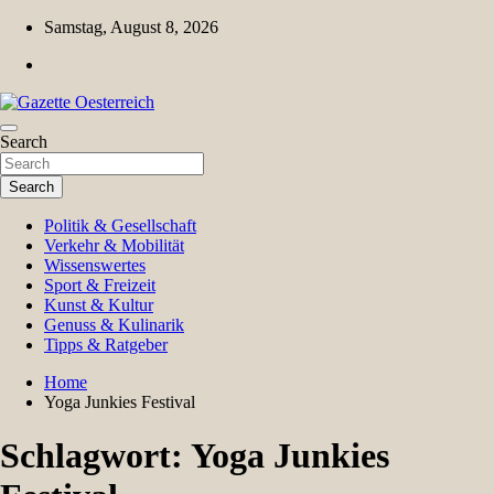
Skip
Samstag, August 8, 2026
to
content
Magazin für Freizeit, Politik, Kultur & Wissenschaft
Search
Gazette Oesterreich
Search
Politik & Gesellschaft
Verkehr & Mobilität
Wissenswertes
Sport & Freizeit
Kunst & Kultur
Genuss & Kulinarik
Tipps & Ratgeber
Home
Yoga Junkies Festival
Schlagwort:
Yoga Junkies