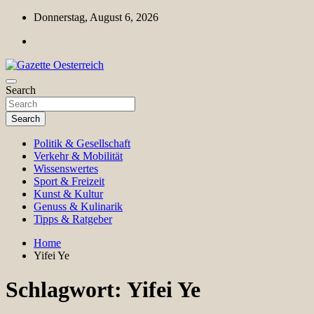
Skip
Donnerstag, August 6, 2026
to
content
Magazin für Freizeit, Politik, Kultur & Wissenschaft
Search
Gazette Oesterreich
Search
Politik & Gesellschaft
Verkehr & Mobilität
Wissenswertes
Sport & Freizeit
Kunst & Kultur
Genuss & Kulinarik
Tipps & Ratgeber
Home
Yifei Ye
Schlagwort:
Yifei Ye