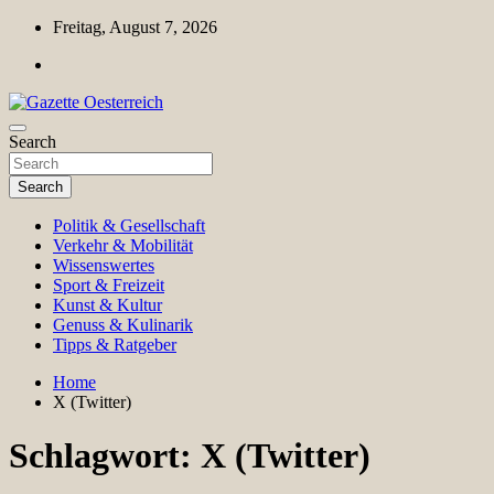
Skip
Freitag, August 7, 2026
to
content
Magazin für Freizeit, Politik, Kultur & Wissenschaft
Search
Gazette Oesterreich
Search
Politik & Gesellschaft
Verkehr & Mobilität
Wissenswertes
Sport & Freizeit
Kunst & Kultur
Genuss & Kulinarik
Tipps & Ratgeber
Home
X (Twitter)
Schlagwort:
X (Twitter)