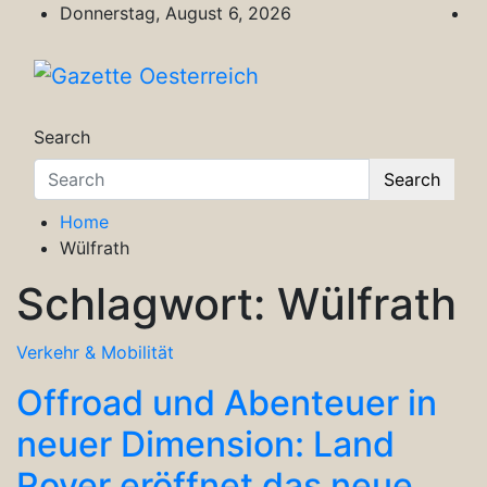
Skip
Donnerstag, August 6, 2026
to
content
Gazette Oesterreich
Magazin für Freizeit, Politik, Kultur & Wisse
Search
Search
Home
Wülfrath
Schlagwort:
Wülfrath
Verkehr & Mobilität
Offroad und Abenteuer in
neuer Dimension: Land
Rover eröffnet das neue