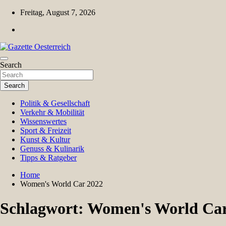
Skip
Freitag, August 7, 2026
to
content
Magazin für Freizeit, Politik, Kultur & Wissenschaft
Search
Gazette Oesterreich
Search
Politik & Gesellschaft
Verkehr & Mobilität
Wissenswertes
Sport & Freizeit
Kunst & Kultur
Genuss & Kulinarik
Tipps & Ratgeber
Home
Women's World Car 2022
Schlagwort:
Women's World Car